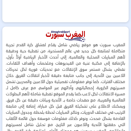
المغرب سبورت هو موقع رياضي شامل يقدّم لعشاق كرة القدم تجربة
متكاملة لمتابعة كل جديد في عالم المستديرة، من تغطية حية ودقيقة
لأهم المباريات المحلية والعالمية، إلى أحدث الأخبار الرياضية أولاً بأول،
بالإضافة إلى مكتبة غنية من الفيديوهات وملخصات وأهداف اللقاءات.
نغطي بشكل مستمر سوق الإنتقالات مع تحديثات فورية لكل تحركات
اللاعبين بين الأندية، إلى جانب متابعة دقيقة لأخبار انتقالات الفريق خلال
مختلف الفترات. كما نوفر معلومات تفصيلية حول اللاعبين والمدربين تشمل
مسيرتهم الكروية، إحصائياتهم، وأدائهم عبر المواسم، مع عرض كامل لـ
مسيرة الانتقالات لكل لاعب.كما يقدم الموقع تغطية شاملة لأهم البطولات
العالمية والعربية، مع صفحات خاصة بـ الأندية وبيانات دقيقة عن كل فريق.
ويمكنك الاطلاع على تشكيلة الفريق قبل كل مباراة، إضافة إلى متابعة
الترتيب في مختلف الدوريات، ونتائج المباريات لحظة بلحظة، وجدول المباريات
القادمة بشكل محدث. ونوفر كذلك معلومات موسعة حول قائمة الألقاب
التي حققتها الأندية واللاعبون عبر التاريخ، مع تحليل شامل لمسيرتهم
وإنجازاتهم. المغرب سبورت هو وجهتك الأولى لمتابعة كرة القدم بكل