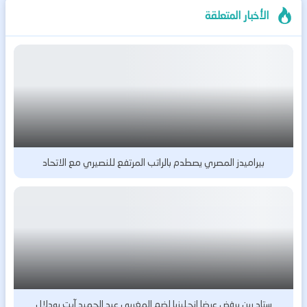
الأخبار المتعلقة
بيراميدز المصري يصطدم بالراتب المرتفع للنصيري مع الاتحاد
ستاد رين يرفض عرضا إنجليزيا لضم المغربي عبد الحميد آيت بودلال