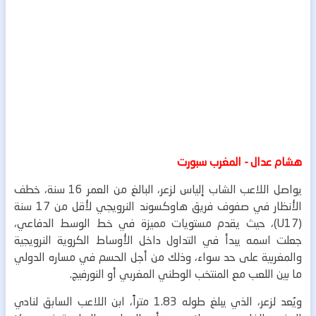
هشام عدال - المغرب سبورت
يواصل اللاعب الشاب إلياس لزعر، البالغ من العمر 16 سنة، خطف
الأنظار في صفوف فريق هاوكسوند النرويجي لأقل من 17 سنة
(U17)، حيث يقدم مستويات مميزة في خط الوسط الدفاعي،
جعلت اسمه يبدأ في التداول داخل الأوساط الكروية النرويجية
والمغربية على حد سواء، وذلك من أجل الحسم في مساره الدولي
ما بين اللعب مع المنتخب الوطني المغربي أو النورفيج.
ويُعد لزعر، الذي يبلغ طوله 1.83 متراً، ابن اللاعب السابق لنادي