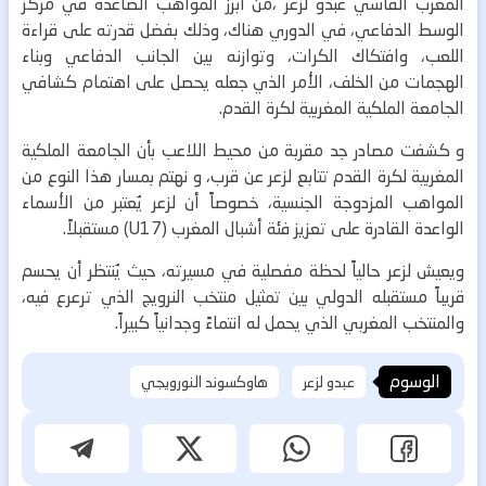
المغرب الفاسي عبدو لزعر ،من أبرز المواهب الصاعدة في مركز
الوسط الدفاعي، في الدوري هناك، وذلك بفضل قدرته على قراءة
اللعب، وافتكاك الكرات، وتوازنه بين الجانب الدفاعي وبناء
الهجمات من الخلف، الأمر الذي جعله يحصل على اهتمام كشافي
الجامعة الملكية المغربية لكرة القدم.
و كشفت مصادر جد مقربة من محيط اللاعب بأن الجامعة الملكية
المغربية لكرة القدم تتابع لزعر عن قرب، و نهتم بمسار هذا النوع من
المواهب المزدوجة الجنسية، خصوصاً أن لزعر يُعتبر من الأسماء
الواعدة القادرة على تعزيز فئة أشبال المغرب (U17) مستقبلاً.
ويعيش لزعر حالياً لحظة مفصلية في مسيرته، حيث يُنتظر أن يحسم
قريباً مستقبله الدولي بين تمثيل منتخب النرويج الذي ترعرع فيه،
والمنتخب المغربي الذي يحمل له انتماءً وجدانياً كبيراً.
الوسوم
عبدو لزعر
هاوكسوند النورويجي