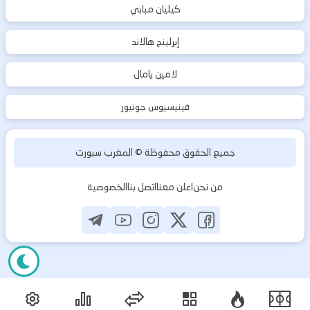
كيليان مبابي
إيرلينج هالاند
لامين يامال
فينيسيوس جونيور
جميع الحقوق محفوظة ©
المغرب سبورت
من نحن
اعلن معنا
اتصل بنا
الخصوصية