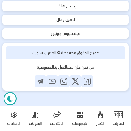
إيرلينج هالاند
لامين يامال
فينيسيوس جونيور
جميع الحقوق محفوظة ©
المغرب سبورت
من نحن
اعلن معنا
اتصل بنا
الخصوصية
المباريات
الأخبار
الفيديوهات
الإنتقالات
البطولات
الإعدادات