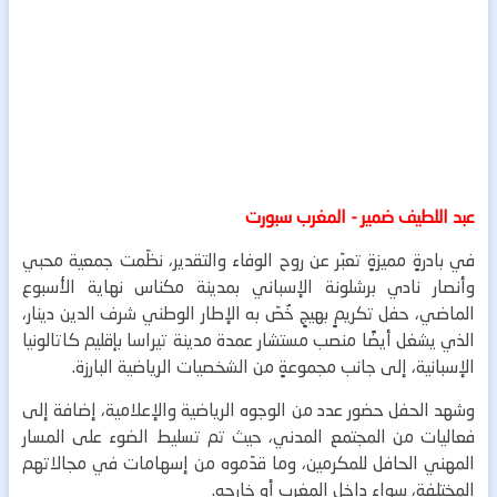
عبد اللطيف ضمير - المغرب سبورت
في بادرةٍ مميزةٍ تعبّر عن روح الوفاء والتقدير، نظّمت جمعية محبي
وأنصار نادي برشلونة الإسباني بمدينة مكناس نهاية الأسبوع
الماضي، حفل تكريمٍ بهيجٍ خُصّ به الإطار الوطني شرف الدين دينار،
الذي يشغل أيضًا منصب مستشار عمدة مدينة تيراسا بإقليم كاتالونيا
الإسبانية، إلى جانب مجموعةٍ من الشخصيات الرياضية البارزة.
وشهد الحفل حضور عدد من الوجوه الرياضية والإعلامية، إضافة إلى
فعاليات من المجتمع المدني، حيث تم تسليط الضوء على المسار
المهني الحافل للمكرمين، وما قدّموه من إسهامات في مجالاتهم
المختلفة، سواء داخل المغرب أو خارجه.