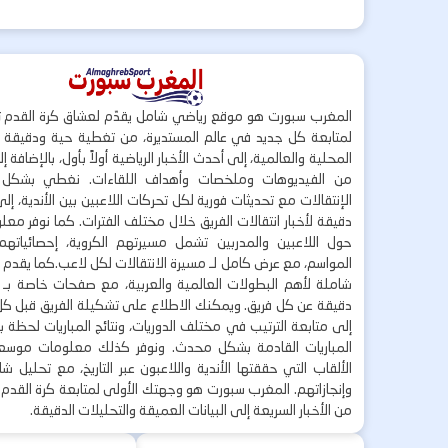
المغرب سبورت هو موقع رياضي شامل يقدّم لعشاق كرة القدم ت
لمتابعة كل جديد في عالم المستديرة، من تغطية حية ودقيقة لأ
المحلية والعالمية، إلى أحدث الأخبار الرياضية أولاً بأول، بالإضافة 
من الفيديوهات وملخصات وأهداف اللقاءات. نغطي بشكل
الإنتقالات مع تحديثات فورية لكل تحركات اللاعبين بين الأندية، إل
دقيقة لأخبار انتقالات الفريق خلال مختلف الفترات. كما نوفر مع
حول اللاعبين والمدربين تشمل مسيرتهم الكروية، إحصائياتهم،
المواسم، مع عرض كامل لـ مسيرة الانتقالات لكل لاعب.كما يقدم
شاملة لأهم البطولات العالمية والعربية، مع صفحات خاصة بـ ال
دقيقة عن كل فريق. ويمكنك الاطلاع على تشكيلة الفريق قبل كل 
إلى متابعة الترتيب في مختلف الدوريات، ونتائج المباريات لحظة
المباريات القادمة بشكل محدث. ونوفر كذلك معلومات موسع
الألقاب التي حققتها الأندية واللاعبون عبر التاريخ، مع تحليل 
وإنجازاتهم. المغرب سبورت هو وجهتك الأولى لمتابعة كرة القدم 
من الأخبار السريعة إلى البيانات العميقة والتحليلات الدقيقة.