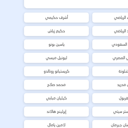
ء الرياضي
أشرف حكيمي
د الرياضي
حكيم زياش
 السعودي
ياسين بونو
ي المصري
ليونيل ميسي
شلونة
كريستيانو رونالدو
ل مدريد
محمد صلاح
فربول
كيليان مبابي
تر سيتي
إيرلينج هالاند
ان جيرمان
لامين يامال