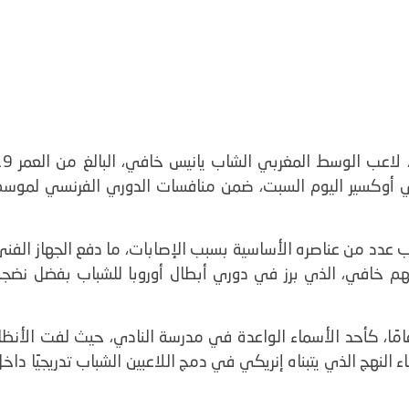
استدعى لويس إنريكي، مدرب باريس سان جيرمان، لاعب الوسط المغربي ال
دي أوكسير اليوم السبت، ضمن منافسات الدوري الفرنسي لموسم
ياب عدد من عناصره الأساسية بسبب الإصابات، ما دفع الجهاز الفن
سهم خافي، الذي برز في دوري أبطال أوروبا للشباب بفضل نضجه
 خافي، قائد فريق باريس سان جيرمان تحت 19 عامًا، كأحد الأسماء الواعدة في مدرسة النادي، حيث لفت الأنظا
 النهج الذي يتبناه إنريكي في دمج اللاعبين الشباب تدريجيًا داخ