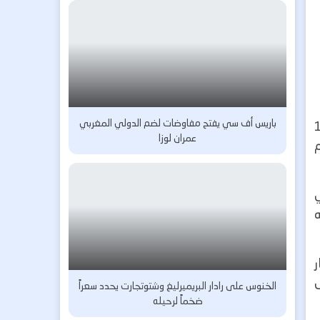
باريس أف سي يفتح مفاوضات لضم الدولي المغربي
شاب يانيس خافي، البالغ من العمر 19
عمران لوزا
ي
ر
ل
الخنوس على رادار البريميرليغ وشتوتجارت يحدد سعراً
ضخماً لرحيله