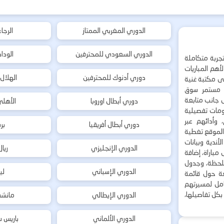
الدوري المغربي الممتاز
الرجا
الدوري السعودي للمحترفين
الودا
جربة متكاملة
هم المباريات
دوري أدنوك للمحترفين
الهلال
إلى مكتبة غنية
 مستمر سوق
ى جانب متابعة
دوري أبطال اوروبا
الأهل
لومات تفصيلية
 وأدائهم عبر
دوري أبطال أفريقيا
بر
 الموقع تغطية
أندية وبيانات
الدوري الإنجليزي
ريا
مباراة، إضافة
 بلحظة، وجدول
الدوري الإسباني
لي
ة حول قائمة
شامل لمسيرتهم
بكل تفاصيلها،
الدوري الإيطالي
مانشس
الدوري الألماني
باريس س