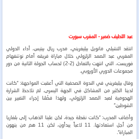
عبد اللطيف ضمير - المغرب سبورت
انتقد التشيلي مانويل بيليغريني، مدرب ريال بيتيس، أداء الدولي
المغربي عبد الصمد الزلزولي خلال مباراة فريقه أمام نوتنغهام
فوريست، التي انتهت بالتعادل (2-2) لحساب الجولة الثانية من دور
مجموعات الدوري الأوروبي.
وقال بيليغريني في الندوة الصحفية التي أعقبت المواجهة: “كانت
لدينا الكثير من المشاكل في الجهة اليسرى. لم نلاحظ الشرارة
الهجومية لعبد الصمد الزلزولي، ولهذا فضّلنا إجراء التغيير بين
الشوطين.”
وأضاف المدرب: “كانت نقطة جيدة، لكن علينا الذهاب إلى بلغاريا
من أجل استعادتها. 11 لاعباً يبدأون، لكن 11 هم من ينهون
المباراة”.