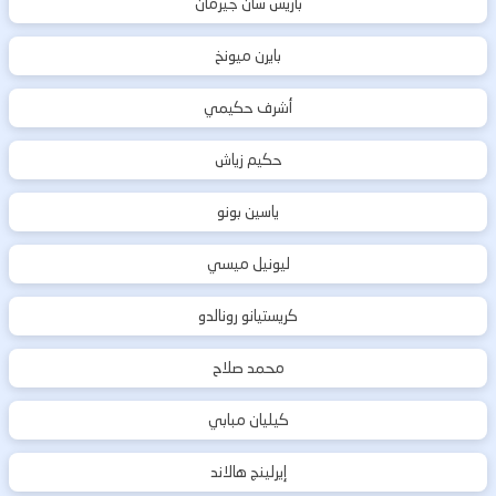
باريس سان جيرمان
بايرن ميونخ
أشرف حكيمي
حكيم زياش
ياسين بونو
ليونيل ميسي
كريستيانو رونالدو
محمد صلاح
كيليان مبابي
إيرلينج هالاند