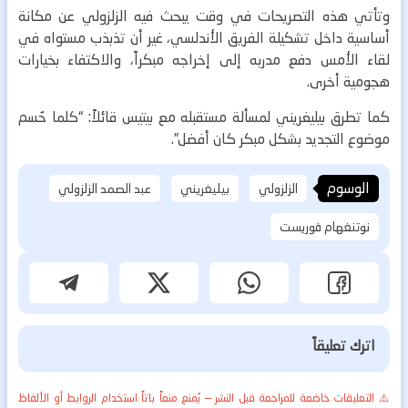
وتأتي هذه التصريحات في وقت يبحث فيه الزلزولي عن مكانة
أساسية داخل تشكيلة الفريق الأندلسي، غير أن تذبذب مستواه في
لقاء الأمس دفع مدربه إلى إخراجه مبكراً، والاكتفاء بخيارات
هجومية أخرى.
كما تطرق بيليغريني لمسألة مستقبله مع بيتيس قائلاً: “كلما حُسم
موضوع التجديد بشكل مبكر كان أفضل”.
الوسوم
الزلزولي
بيليغريني
عبد الصمد الزلزولي
نوتنغهام فوريست
اترك تعليقاً
⚠️ التعليقات خاضعة للمراجعة قبل النشر — يُمنع منعاً باتاً استخدام الروابط أو الألفاظ