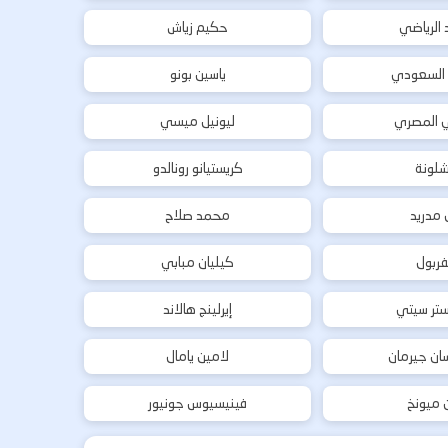
د الرياضي
حكيم زياش
 السعودي
ياسين بونو
ي المصري
ليونيل ميسي
شلونة
كريستيانو رونالدو
ل مدريد
محمد صلاح
فربول
كيليان مبابي
تر سيتي
إيرلينج هالاند
ان جيرمان
لامين يامال
ن ميونخ
فينيسيوس جونيور