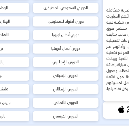
الدوري السعودي للمحترفين
الودا
جربة متكاملة
هم المباريات
دوري أدنوك للمحترفين
الهلال
إلى مكتبة غنية
 مستمر سوق
ى جانب متابعة
دوري أبطال اوروبا
الأهل
لومات تفصيلية
 وأدائهم عبر
دوري أبطال أفريقيا
بر
 الموقع تغطية
أندية وبيانات
الدوري الإنجليزي
ريا
مباراة، إضافة
 بلحظة، وجدول
الدوري الإسباني
لي
ة حول قائمة
شامل لمسيرتهم
بكل تفاصيلها،
الدوري الإيطالي
مانشس
الدوري الألماني
باريس س
الدوري الفرنسي
باير