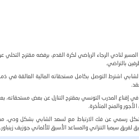
مسير لنادي الرجاء الرياضي لكرة القدم، برفضه مقترح التخلي ع
فين بالتراضي.
 الشابي اشترط التوصل بكامل مستحقاته المالية العالقة في ذمة
قد.
 في إقناع المدرب التونسي بمقترح التنازل عن بعض مستحقاته، بع
أجور والمنح المتأخرة.
 بشكل رسمي عن فك الارتباط مع لسعد الشابي بشكل ودي، مع
 لفريق سيمبا التنزاني والمساعد الأسبق للألماني جوزيف زينباور.