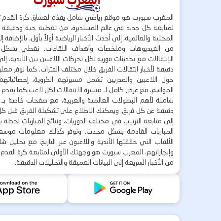
المغرب سبورت هو موقع رياضي شامل يقدّم لعشاق كرة القدم ت
لمتابعة كل جديد في عالم المستديرة، من تغطية حية ودقيقة لأ
المحلية والعالمية، إلى أحدث الأخبار الرياضية أولاً بأول، بالإضافة 
من الفيديوهات وملخصات وأهداف اللقاءات. نغطي بشكل
الإنتقالات مع تحديثات فورية لكل تحركات اللاعبين بين الأندية، إل
دقيقة لأخبار انتقالات الفريق خلال مختلف الفترات. كما نوفر مع
حول اللاعبين والمدربين تشمل مسيرتهم الكروية، إحصائياتهم،
المواسم، مع عرض كامل لـ مسيرة الانتقالات لكل لاعب.كما يقدم
شاملة لأهم البطولات العالمية والعربية، مع صفحات خاصة بـ ال
دقيقة عن كل فريق. ويمكنك الاطلاع على تشكيلة الفريق قبل كل 
إلى متابعة الترتيب في مختلف الدوريات، ونتائج المباريات لحظة
المباريات القادمة بشكل محدث. ونوفر كذلك معلومات موسع
الألقاب التي حققتها الأندية واللاعبون عبر التاريخ، مع تحليل 
وإنجازاتهم. المغرب سبورت هو وجهتك الأولى لمتابعة كرة القدم 
من الأخبار السريعة إلى البيانات العميقة والتحليلات الدقيقة.