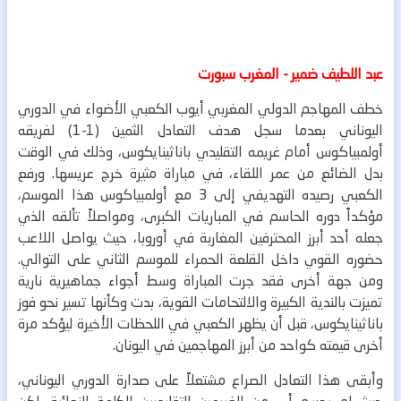
عبد اللطيف ضمير - المغرب سبورت
خطف المهاجم الدولي المغربي أيوب الكعبي الأضواء في الدوري
اليوناني بعدما سجل هدف التعادل الثمين (1-1) لفريقه
أولمبياكوس أمام غريمه التقليدي باناثينايكوس، وذلك في الوقت
بدل الضائع من عمر اللقاء، في مباراة مثيرة خرج عريسها.
ورفع
الكعبي رصيده التهديفي إلى 3 مع أولمبياكوس هذا الموسم،
مؤكداً دوره الحاسم في المباريات الكبرى، ومواصلاً تألقه الذي
جعله أحد أبرز المحترفين المغاربة في أوروبا، حيث يواصل اللاعب
حضوره القوي داخل القلعة الحمراء للموسم الثاني على التوالي.
ومن جهة أخرى فقد جرت المباراة وسط أجواء جماهيرية نارية
تميزت بالندية الكبيرة والالتحامات القوية، بدت وكأنها تسير نحو فوز
باناثينايكوس، قبل أن يظهر الكعبي في اللحظات الأخيرة ليؤكد مرة
أخرى قيمته كواحد من أبرز المهاجمين في اليونان.
وأبقى هذا التعادل الصراع مشتعلاً على صدارة الدوري اليوناني،