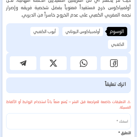
حيث لم يحسم أي من الغريمين التقليديين الكلمة النهائية، لكن
أولمبياكوس خرج مستفيداً معنوياً بفضل شخصية فريقه وإصرار
نجمه المغربي الكعبي على عدم الخروج خاسراً من الديربي.
الوسوم
أولمبياكوس اليوناني
أيوب الكعبي
الكعبي
اترك تعليقاً
⚠️ التعليقات خاضعة للمراجعة قبل النشر — يُمنع منعاً باتاً استخدام الروابط أو الألفاظ
المسيئة.
التعليق
*