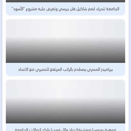
الجامعة تتحرك لضم شاكيل فان بيرسي وتعرض عليه مشروع “الأسود”
بيراميدز المصري يصطدم بالراتب المرتفع للنصيري مع الاتحاد
موهبة بوروسيا مونشنغلادباخ وائل موحيا يؤكد اتصالات الجامعة