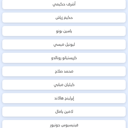
أشرف حكيمي
حكيم زياش
ياسين بونو
ليونيل ميسي
كريستيانو رونالدو
محمد صلاح
كيليان مبابي
إيرلينج هالاند
لامين يامال
فينيسيوس جونيور