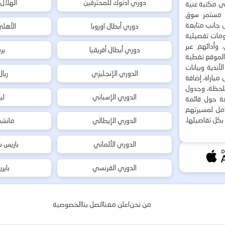
دوري أدنوك للمحترفين
الهلال
إلى مكتبة غنية
 مستمر سوق
ى جانب متابعة
دوري أبطال اوروبا
الأهل
لومات تفصيلية
 وأدائهم عبر
دوري أبطال أفريقيا
بر
 الموقع تغطية
أندية وبيانات
الدوري الإنجليزي
ريا
مباراة، إضافة
 بلحظة، وجدول
الدوري الإسباني
لي
ة حول قائمة
شامل لمسيرتهم
بكل تفاصيلها،
الدوري الإيطالي
مانشس
الدوري الألماني
باريس س
الدوري الفرنسي
باير
من نحن
اعلن معنا
اتصل بنا
الخصوصية