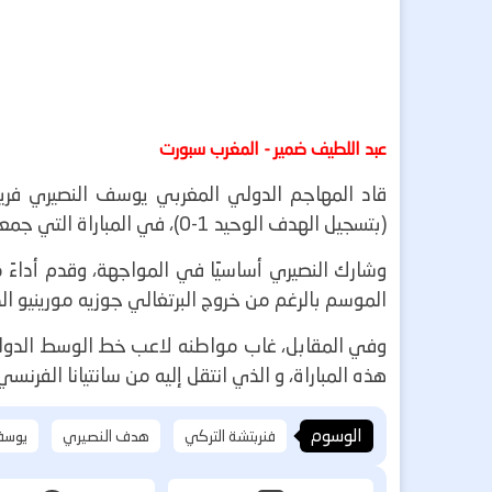
عبد اللطيف ضمير - المغرب سبورت
​قاد المهاجم الدولي المغربي يوسف النصيري فر
(بتسجيل الهدف الوحيد 1-0)، في المباراة التي جمعت الفريقين لحساب الجولة الخامسة من الدوري التركي.
الموسم بالرغم من خروج البرتغالي جوزيه مورينيو الذ
وفي المقابل، غاب مواطنه لاعب خط الوسط الدولي
هذه المباراة، و الذي انتقل إليه من سانتيانا الفرنسي 
الوسوم
فنربتشة التركي
هدف النصيري
يوسف