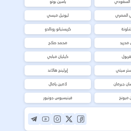
 السعودي
ياسين بونو
ي المصري
ليونيل ميسي
شلونة
كريستيانو رونالدو
ل مدريد
محمد صلاح
فربول
كيليان مبابي
تر سيتي
إيرلينج هالاند
ان جيرمان
لامين يامال
ن ميونخ
فينيسيوس جونيور