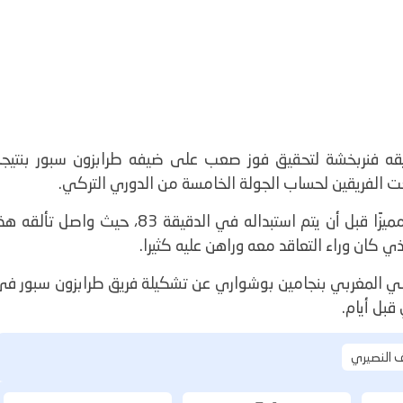
يقه فنربخشة لتحقيق فوز صعب على ضيفه طرابزون سبور بنتيجة
​وشارك النصيري أساسيًا في المواجهة، وقدم أداءً مميزًا قبل أن يتم استبداله في الدقيقة 83، حيث واصل تألق
ي كان وراء التعاقد معه وراهن عليه كثيرا.
 المغربي بنجامين بوشواري عن تشكيلة فريق طرابزون سبور في
قبل أيام.
 النصيري