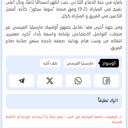
بافارد في خط الدفاع الثلاثي، حيث أظهر انسجامًا لافتًا، ونال أعلى
تقييم في المباراة (9.2) وفق منصة “سوفا سكور”، كأحد أفضل
اللاعبين في الفريق و المباراة ككل.
ومن جهة أخرى فقد تفاعل جمهور أولمبيك مارسيليا الفرنسي عبر
منصات التواصل الاجتماعي بإشادة واسعة بأداء أكرد، معتبرين
انتقاله من وست هام يونايتد صفقة ناجحة ستعزز صلابة دفاع
الفريق.
الوسوم
مارسيليا الفرنسي
نايف أكرد
اترك تعليقاً
⚠️ التعليقات خاضعة للمراجعة قبل النشر — يُمنع منعاً باتاً استخدام الروابط أو الألفاظ
المسيئة.