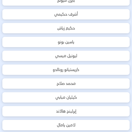
بايرن ميونخ
أشرف حكيمي
حكيم زياش
ياسين بونو
ليونيل ميسي
كريستيانو رونالدو
محمد صلاح
كيليان مبابي
إيرلينج هالاند
لامين يامال