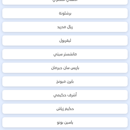
برشلونة
ريال مدريد
ليفربول
مانشستر سيتي
باريس سان جيرمان
بايرن ميونخ
أشرف حكيمي
حكيم زياش
ياسين بونو