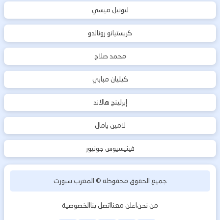
ليونيل ميسي
كريستيانو رونالدو
محمد صلاح
كيليان مبابي
إيرلينج هالاند
لامين يامال
فينيسيوس جونيور
جميع الحقوق محفوظة ©
المغرب سبورت
من نحن
اعلن معنا
اتصل بنا
الخصوصية