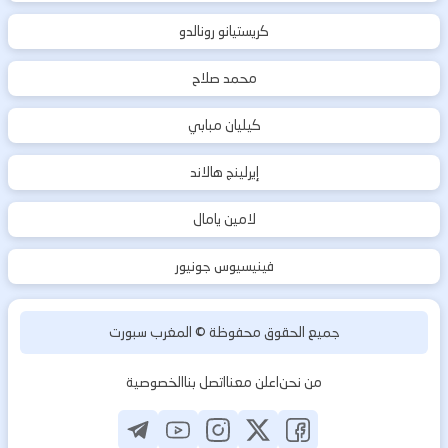
كريستيانو رونالدو
محمد صلاح
كيليان مبابي
إيرلينج هالاند
لامين يامال
فينيسيوس جونيور
جميع الحقوق محفوظة ©
المغرب سبورت
من نحن
اعلن معنا
اتصل بنا
الخصوصية