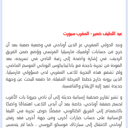
عبد اللطيف ضمير - المغرب سبورت
وجد الدولي المغربي عز الدين أوناحي في وضعية صعبة بعد أن
خرج من حسابات أولمبيك مارسيليا الفرنسي ووُضع ضمن الفريق
الرديف، في إشارة واضحة إلى رغبة النادي في تسريحه، بعد
العودة من تجربة ناجحة مع باناثينايكوس اليوناني الموسم الماضي.
ولم تشفع هذه التجربة للاعب المغربي لدى مسؤولي مارسيليا،
الذين يرونه خارج خطط المرحلة المقبلة، ما دفعه للبحث عن وجهة
جديدة تعيد إليه الإيقاع والتنافسية.
و تشير تقارير صحفية إسبانية حديثة إلى أن نادي جيرونا بات الأقرب
لحسم صفقة أوناحي، خاصة بعد أن أبدى اللاعب اهتمامًا واضحًا
بالانضمام إلى الفريق الكتالوني، مفضلًا خوض تجربة في الليغا
الإسبانية على حساب خيارات أخرى.
ومن جهة أخرى فقد رفض
أوناحي الانتقال إلى سبارتاك موسكو الروسي ، كما لم يتحمس