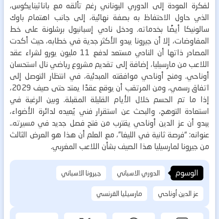
لفكرة العودة إلى الدوري اليوناني رغم تألقه مع باناثينايكوس،
الذي حاول الاحتفاظ به بصفة نهائية، إلى جانب اهتمام باوك
سالونيكا أيضًا بخدماته.
ودخل نادي إسبانيول برشلونة على خط
المفاوضات، إلا أن جيرونا يبدو الأكثر جدية في خطابه، حيث أكدت
المصادر ذاتها أن النادي مستعد لدفع 11 مليون يورو لشراء عقد
اللاعب من مارسيليا، إضافة إلى تقديم مشروع رياضي نال استحسان
أوناحي.
ومنح أوناحي موافقته المبدئية، في انتظار التوصل إلى
اتفاق رسمي، ومن المرتقب أن يوقع عقدًا يمتد حتى صيف 2029،
إذا ما تم الحسم خلال الأيام القليلة المقبلة.
وبين الرغبة في
استعادة التوهج، والبحث عن استقرار فني يُعيده لدائرة الأضواء،
يبدو أن عز الدين أوناحي يقترب من فتح فصل جديد في مسيرته..
عنوانه: “فرصة ثانية في الليغا”، مع العلم أن هذا هو العرض الثالث
من جيرونا لمارسيليا هذا الصيف بشأن اللاعب المغربي.
الوسوم
الدوري الاسباني
جيرونا الاسباني
عز الدين أوناحي
مارسيليا الفرنسي