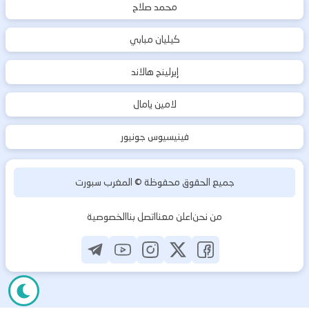
محمد صلاح
كيليان مبابي
إيرلينج هالاند
لامين يامال
فينيسيوس جونيور
جميع الحقوق محفوظة ©
المغرب سبورت
من نحن
اعلن معنا
اتصل بنا
الخصوصية