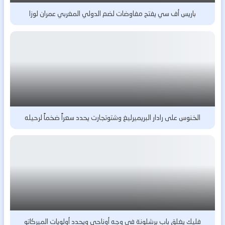
باريس أف سي يفتح مفاوضات لضم الدولي المغربي عمران لوزا
الخنوس على رادار البريميرليغ وشتوتجارت يحدد سعراً ضخماً لرحيله
فليك يغلق باب برشلونة في وجه أوناحي ويحدد أولويات الميركاتو