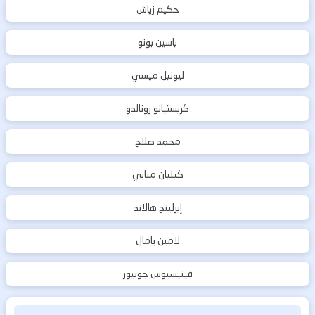
حكيم زياش
ياسين بونو
ليونيل ميسي
كريستيانو رونالدو
محمد صلاح
كيليان مبابي
إيرلينج هالاند
لامين يامال
فينيسيوس جونيور