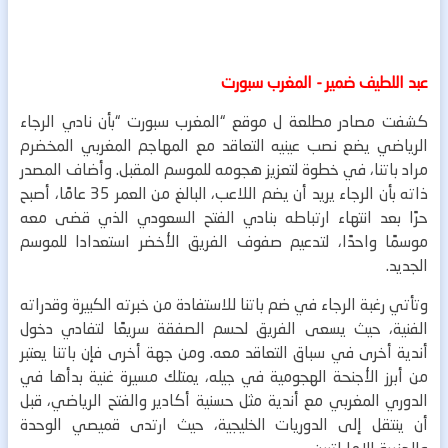
عبد اللطيف ضمير - المغرب سبورت
كشفت مصادر مطلعة ل موقع “المغرب سبورت “بأن نادي الرجاء
الرياضي يضع نصب عينيه التعاقد مع المهاجم المغربي المخضرم
مراد باتنا، في خطوة لتعزيز هجومه للموسم المقبل.
وأضاف المصدر
ذاته بأن الرجاء يريد أن يضم اللاعب، البالغ من العمر 35 عامًا، أصبح
حرًا بعد انتهاء ارتباطه بنادي الفتح السعودي الذي قضى معه
موسمًا واحدًا، لتدعيم صفوف الفريق الأخضر استعدادا للموسم
الجديد.
وتأتي رغبة الرجاء في ضم باتنا للاستفادة من خبرته الكبيرة وقدراته
الفنية، حيث يسعى الفريق لحسم الصفقة سريعًا لتفادي دخول
أندية أخرى في سباق التعاقد معه.
ومن جهة أخرى فإن باتنا يعتبر
من أبرز الأجنحة الهجومية في جيله، يمتلك مسيرة غنية بدأها في
الدوري المغربي مع أندية مثل حسنية أكادير والفتح الرياضي، قبل
أن ينتقل إلى الدوريات الخليجية، حيث ارتدى قميصي الوحدة