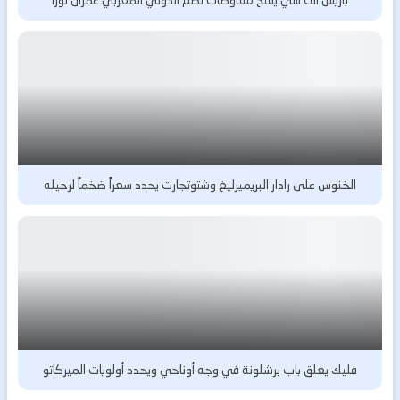
الخنوس على رادار البريميرليغ وشتوتجارت يحدد سعراً ضخماً لرحيله
فليك يغلق باب برشلونة في وجه أوناحي ويحدد أولويات الميركاتو