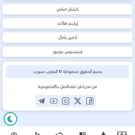
كيليان مبابي
إيرلينج هالاند
لامين يامال
فينيسيوس جونيور
جميع الحقوق محفوظة ©
المغرب سبورت
من نحن
اعلن معنا
اتصل بنا
الخصوصية