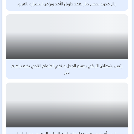
ريال مدريد يحصن دياز بعقد طويل الأمد ويؤمن استمراره بالفريق
رئيس بشكتاش التركي يحسم الجدل وينفي اهتمام النادي بضم براهيم
دياز
باريس أف سي يفتح مفاوضات لضم الدولي المغربي عمران لوزا