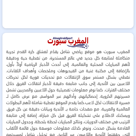
المغرب سبورت هو موقع رياضي شامل يقدّم لعشاق كرة القدم تجربة
متكاملة لمتابعة كل جديد في عالم المستديرة، من تغطية حية ودقيقة
لأهم المباريات المحلية والعالمية، إلى أحدث الأخبار الرياضية أولاً بأول،
بالإضافة إلى مكتبة غنية من الفيديوهات وملخصات وأهداف اللقاءات.
نغطي بشكل مستمر سوق الإنتقالات مع تحديثات فورية لكل تحركات
اللاعبين بين الأندية، إلى جانب متابعة دقيقة لأخبار انتقالات الفريق خلال
مختلف الفترات. كما نوفر معلومات تفصيلية حول اللاعبين والمدربين تشمل
مسيرتهم الكروية، إحصائياتهم، وأدائهم عبر المواسم، مع عرض كامل لـ
مسيرة الانتقالات لكل لاعب.كما يقدم الموقع تغطية شاملة لأهم البطولات
العالمية والعربية، مع صفحات خاصة بـ الأندية وبيانات دقيقة عن كل فريق.
ويمكنك الاطلاع على تشكيلة الفريق قبل كل مباراة، إضافة إلى متابعة
الترتيب في مختلف الدوريات، ونتائج المباريات لحظة بلحظة، وجدول المباريات
القادمة بشكل محدث. ونوفر كذلك معلومات موسعة حول قائمة الألقاب
التي حققتها الأندية واللاعبون عبر التاريخ، مع تحليل شامل لمسيرتهم