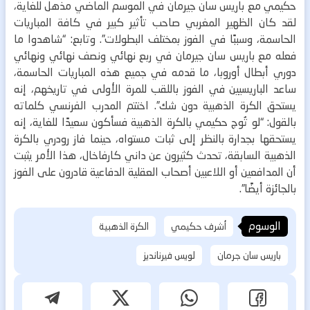
حكيمي مع باريس سان جيرمان في الموسم الماضي مذهل للغاية،
لقد كان الظهير المغربي صاحب تأثير كبير في كافة المباريات
الحاسمة، وسببًا في الفوز بمختلف البطولات”.
وتابع: “شاهدوا ما
فعله مع باريس سان جيرمان في ربع نهائي ونصف نهائي ونهائي
دوري أبطال أوروبا، ما قدمه في جميع هذه المباريات الحاسمة،
ساعد الباريسيين في الفوز باللقب للمرة الأولى في تاريخهم، إنه
يستحق الكرة الذهبية دون شك”.
اختتم المدرب الفرنسي كلماته
بالقول: “لو تُوج حكيمي بالكرة الذهبية فسأكون سعيدًا للغاية، إنه
يستحقها بجدارة بالنظر إلى ثبات مستواه، حينما فاز رودري بالكرة
الذهبية السابقة، تحدث كثيرون عن داني كارفاخال، هذا الأمر يثبت
أن المدافعين أو اللاعبين أصحاب العقلية الدفاعية قادرون على الفوز
بالجائزة أيضًا”.
الوسوم
أشرف حكيمي
الكرة الذهبية
باريس سان جرمان
لويس فيرنانديز