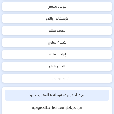
ليونيل ميسي
كريستيانو رونالدو
محمد صلاح
كيليان مبابي
إيرلينج هالاند
لامين يامال
فينيسيوس جونيور
جميع الحقوق محفوظة ©
المغرب سبورت
من نحن
اعلن معنا
اتصل بنا
الخصوصية