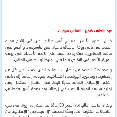
عبد اللطيف ضمير - المغرب سبورت
فشل الظهير الأيسر المغربي أنس صلاح الدين في إقناع مدربه
الجديد في نادي روما الإيطالي، جيان بييرو غاسبريني، و أصبح على
قائمة المغادرين، حيث يوجد اسمه على لائحة الأسماء التي يرغب
الفريق الأحمر في التخلص منها في الميركاتو الصيفي الحالي.
و​يوجد حاليًا العديد من الخيارات لـ صلاح الدين، حيث أبدى كل من
إيندهوفن وفاينورد الهولنديين اهتمامهما بعودته، إضافةً إلى نادي
إلتشي الإسباني الصاعد حديثًا لليغا. هذا الانتقال المحتمل يمثل
نهاية سريعة لتجربة اللاعب في إيطاليا بعد بضعة أشهر فقط من
انضمامه.
وكان اللاعب البالغ من العمر 23 عامًا قد انضم إلى روما في فترة
الانتقالات الشتوية، لكن وفقًا لصحيفة “إل ميساجيرو” الإيطالية، فإن