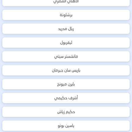
الأهلي المصري
برشلونة
ريال مدريد
ليفربول
مانشستر سيتي
باريس سان جيرمان
بايرن ميونخ
أشرف حكيمي
حكيم زياش
ياسين بونو