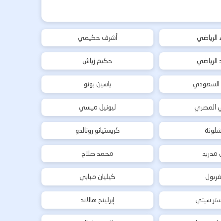
ء الرياضي
أشرف حكيمي
د الرياضي
حكيم زياش
 السعودي
ياسين بونو
ي المصري
ليونيل ميسي
شلونة
كريستيانو رونالدو
ل مدريد
محمد صلاح
فربول
كيليان مبابي
تر سيتي
إيرلينج هالاند