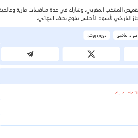
لدولي، لعب جواد الياميق 33 مباراة بقميص المنتخب المغربي، وشارك في عدة منافسات قارية وعالمية
جواد الياميق
دوري روشن
الألفاظ المسيئة.