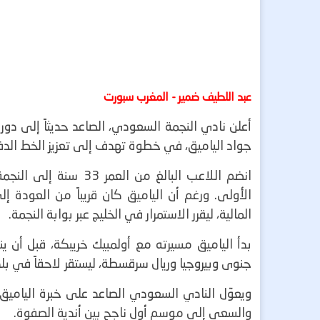
عبد اللطيف ضمير - المغرب سبورت
أعلن نادي النجمة السعودي، الصاعد حديثاً إلى دو
جواد الياميق، في خطوة تهدف إلى تعزيز الخط الدفا
انضم اللاعب البالغ م
الأولى.
ورغم أن الياميق كان قريباً من العودة إل
المالية، ليقرر الاستمرار في الخليج عبر بوابة النجمة.
بدأ الياميق مسيرته مع أولمبيك خريبكة، قبل أن ي
جنوى وبيروجيا وريال سرقسطة، ليستقر لاحقاً في بل
ويعوّل النادي السعودي الصاعد على خبرة اليامي
والسعي إلى موسم أول ناجح بين أندية الصفوة.