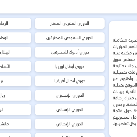
الدوري المغربي الممتاز
الرجا
الدوري السعودي للمحترفين
الودا
جربة متكاملة
هم المباريات
دوري أدنوك للمحترفين
الهلال
إلى مكتبة غنية
 مستمر سوق
ى جانب متابعة
دوري أبطال اوروبا
الأهل
لومات تفصيلية
 وأدائهم عبر
دوري أبطال أفريقيا
بر
 الموقع تغطية
أندية وبيانات
الدوري الإنجليزي
ريا
مباراة، إضافة
 بلحظة، وجدول
الدوري الإسباني
لي
ة حول قائمة
شامل لمسيرتهم
بكل تفاصيلها،
الدوري الإيطالي
مانشس