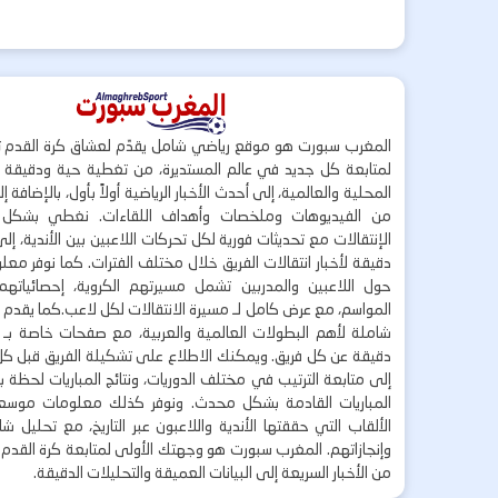
المغرب سبورت هو موقع رياضي شامل يقدّم لعشاق كرة القدم ت
لمتابعة كل جديد في عالم المستديرة، من تغطية حية ودقيقة لأ
المحلية والعالمية، إلى أحدث الأخبار الرياضية أولاً بأول، بالإضافة 
من الفيديوهات وملخصات وأهداف اللقاءات. نغطي بشكل
الإنتقالات مع تحديثات فورية لكل تحركات اللاعبين بين الأندية، إل
دقيقة لأخبار انتقالات الفريق خلال مختلف الفترات. كما نوفر مع
حول اللاعبين والمدربين تشمل مسيرتهم الكروية، إحصائياتهم،
المواسم، مع عرض كامل لـ مسيرة الانتقالات لكل لاعب.كما يقدم
شاملة لأهم البطولات العالمية والعربية، مع صفحات خاصة بـ ال
دقيقة عن كل فريق. ويمكنك الاطلاع على تشكيلة الفريق قبل كل 
إلى متابعة الترتيب في مختلف الدوريات، ونتائج المباريات لحظة
المباريات القادمة بشكل محدث. ونوفر كذلك معلومات موسع
الألقاب التي حققتها الأندية واللاعبون عبر التاريخ، مع تحليل 
وإنجازاتهم. المغرب سبورت هو وجهتك الأولى لمتابعة كرة القدم 
من الأخبار السريعة إلى البيانات العميقة والتحليلات الدقيقة.