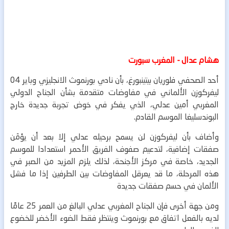
هشام عدال - المغرب سبورت
أحد الصحفي فلوريان بيتينبورغ، بأن نادي بورنموث الانجليزي وباير 04
ليفركوزن الألماني في مفاوضات متقدمة بشأن الجناح الدولي
المغربي أمين عدلي، الذي يفكر في خوض تجربة جديدة خارج
البوندسليغا الموسم القادم.
وأضاف بأن ليفركوزن لن يسمح برحيله عدلي إلا بعد أن يؤمّن
صفقات إضافية، لتدعيم صفوف الفريق الأحمر استعدادا للموسم
الجديد، خاصة في مركز الأجنحة، لذلك يلزم المزيد من الصبر في
هذه المرحلة، ما قد يعرقل المفاوضات بين الطرفين إذا ما فشل
الألمان في حسم صفقات جديدة
ومن جهة أخرى فإن الجناح المغربي عدلي البالغ من العمر 25 عامًا
لديه بالفعل اتفاق مع بورنموث وينتظر فقط الضوء الأخضر للخضوع