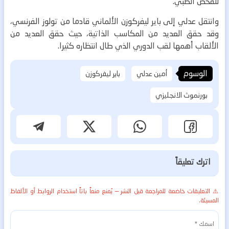
للفحص الطبي.
وانتقل عدلي إلى باير ليفركوزن الألماني قادما من تولوز الفرنسي،
وقد حقق العديد من المكاسب الذاتية، حيث حقق العديد من
الألقاب أهمها لقب الدوري الذي طال انتظاره كثيرا.
الوسوم
أمين عدلي
باير ليفركوزن
بورنموث الانجليزي
اترك تعليقاً
⚠️ التعليقات خاضعة للمراجعة قبل النشر — يُمنع منعاً باتاً استخدام الروابط أو الألفاظ
المسيئة.