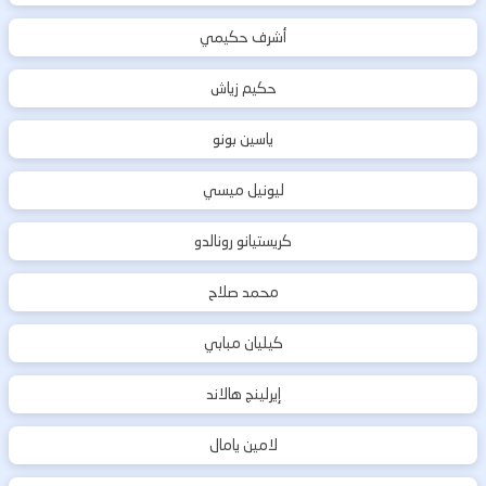
أشرف حكيمي
حكيم زياش
ياسين بونو
ليونيل ميسي
كريستيانو رونالدو
محمد صلاح
كيليان مبابي
إيرلينج هالاند
لامين يامال