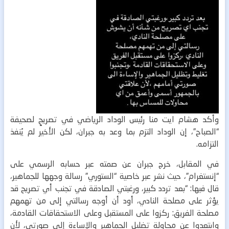
وأكد هشام ايت منا رئيس الوداد الرياضي في تصريحٍ لصحيفة
“الصباح”، إن الوداد التزم بما وعد به جبران، لكن الأخير لم يُنفذ
التزامه.
في المقابل، خرج جبران عن صمته عبر حسابه الرسمي على
“إنستغرام”، حيث نشر عبر خاصية “الستوري” رسالة وجهها للجماهير،
قال فيها: “بعد تردد كبير، ورغبتي الصادقة في تجنب أي تصريح قد
يؤثر على مصلحة النادي، أود أن أوجه رسالتي إلى من تهمهم
مصلحة الفريق: ركزوا على المستقبل وعلى الاستحقاقات القادمة،
وابتعدوا عن محاولة تضليل الجماهير والإساءة إلى صورتي، لأن