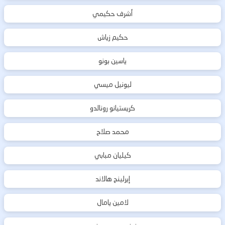
أشرف حكيمي
حكيم زياش
ياسين بونو
ليونيل ميسي
كريستيانو رونالدو
محمد صلاح
كيليان مبابي
إيرلينج هالاند
لامين يامال