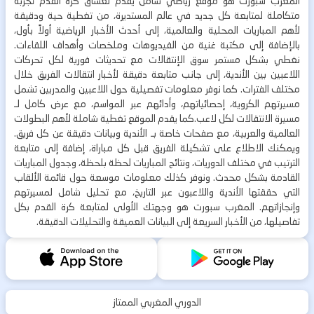
المغرب سبورت هو موقع رياضي شامل يقدّم لعشاق كرة القدم تجربة
متكاملة لمتابعة كل جديد في عالم المستديرة، من تغطية حية ودقيقة
لأهم المباريات المحلية والعالمية، إلى أحدث الأخبار الرياضية أولاً بأول،
بالإضافة إلى مكتبة غنية من الفيديوهات وملخصات وأهداف اللقاءات.
نغطي بشكل مستمر سوق الإنتقالات مع تحديثات فورية لكل تحركات
اللاعبين بين الأندية، إلى جانب متابعة دقيقة لأخبار انتقالات الفريق خلال
مختلف الفترات. كما نوفر معلومات تفصيلية حول اللاعبين والمدربين تشمل
مسيرتهم الكروية، إحصائياتهم، وأدائهم عبر المواسم، مع عرض كامل لـ
مسيرة الانتقالات لكل لاعب.كما يقدم الموقع تغطية شاملة لأهم البطولات
العالمية والعربية، مع صفحات خاصة بـ الأندية وبيانات دقيقة عن كل فريق.
ويمكنك الاطلاع على تشكيلة الفريق قبل كل مباراة، إضافة إلى متابعة
الترتيب في مختلف الدوريات، ونتائج المباريات لحظة بلحظة، وجدول المباريات
القادمة بشكل محدث. ونوفر كذلك معلومات موسعة حول قائمة الألقاب
التي حققتها الأندية واللاعبون عبر التاريخ، مع تحليل شامل لمسيرتهم
وإنجازاتهم. المغرب سبورت هو وجهتك الأولى لمتابعة كرة القدم بكل
تفاصيلها، من الأخبار السريعة إلى البيانات العميقة والتحليلات الدقيقة.
الدوري المغربي الممتاز