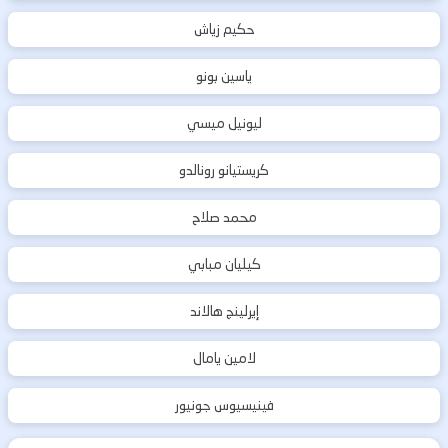
حكيم زياش
ياسين بونو
ليونيل ميسي
كريستيانو رونالدو
محمد صلاح
كيليان مبابي
إيرلينج هالاند
لامين يامال
فينيسيوس جونيور