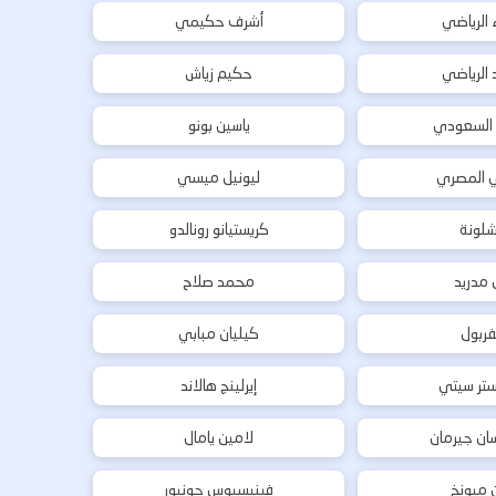
ء الرياضي
أشرف حكيمي
د الرياضي
حكيم زياش
 السعودي
ياسين بونو
ي المصري
ليونيل ميسي
شلونة
كريستيانو رونالدو
ل مدريد
محمد صلاح
فربول
كيليان مبابي
تر سيتي
إيرلينج هالاند
ان جيرمان
لامين يامال
ن ميونخ
فينيسيوس جونيور