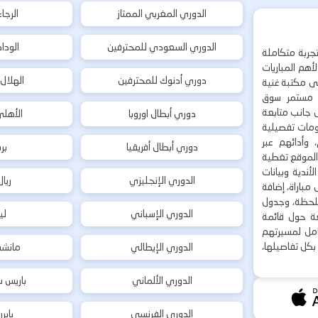
الدوري المغربي الممتاز
الرجا
الدوري السعودي للمحترفين
الودا
جربة متكاملة
هم المباريات
دوري أدنوك للمحترفين
الهلال
إلى مكتبة غنية
 مستمر سوق
ى جانب متابعة
دوري أبطال اوروبا
الأهل
لومات تفصيلية
 وأدائهم عبر
دوري أبطال أفريقيا
بر
 الموقع تغطية
أندية وبيانات
الدوري الإنجليزي
ريا
مباراة، إضافة
 بلحظة، وجدول
الدوري الإسباني
لي
ة حول قائمة
شامل لمسيرتهم
بكل تفاصيلها،
الدوري الإيطالي
مانشس
الدوري الألماني
باريس س
الدوري الفرنسي
باير