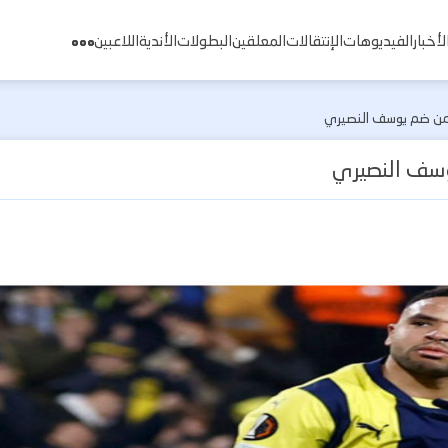
لأخبار
الفيديوهات
الإنتقالات
المعلقين
البطولات
الأندية
اللاعبين
من ضم يوسف النصيري
سف النصيري