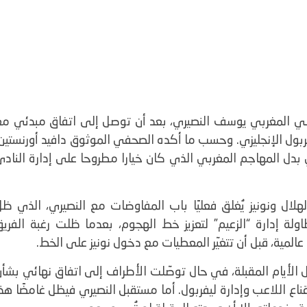
 المغربي يوسف النصيري، بعد أن توصل إلى اتفاق مبدئي مع
بول الإنجليزي.
وحسب ما أكده الصحفي الموثوق دافيد أورنستين،
بدل المهاجم المغربي الذي كان خيارا مطروحا على إدارة النادي
ال ونونيز يُغلق فعليًا باب المفاوضات مع النصيري، الذي ظل
ة إدارة “الزعيم” لتعزيز خط الهجوم، بعدما ظلت رغبة الفريق
ية، قبل أن تتغيّر المعطيات مع دخول نونيز على الخط.
ال الأيام المقبلة، في حال توصّلت الأطراف إلى اتفاق نهائي بشأ
اع اللاعب وإدارة ليفربول.
أما مستقبل النصيري فيظل غامضًا هذا