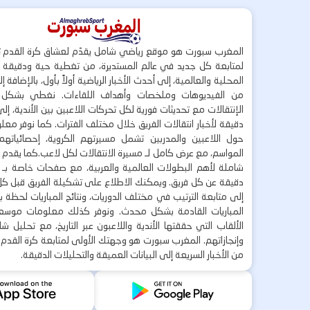
المغرب سبورت هو موقع رياضي شامل يقدّم لعشاق كرة القدم ت
لمتابعة كل جديد في عالم المستديرة، من تغطية حية ودقيقة لأ
المحلية والعالمية، إلى أحدث الأخبار الرياضية أولاً بأول، بالإضافة 
من الفيديوهات وملخصات وأهداف اللقاءات. نغطي بشكل
الإنتقالات مع تحديثات فورية لكل تحركات اللاعبين بين الأندية، إل
دقيقة لأخبار انتقالات الفريق خلال مختلف الفترات. كما نوفر مع
حول اللاعبين والمدربين تشمل مسيرتهم الكروية، إحصائياتهم،
المواسم، مع عرض كامل لـ مسيرة الانتقالات لكل لاعب.كما يقدم
شاملة لأهم البطولات العالمية والعربية، مع صفحات خاصة بـ ال
دقيقة عن كل فريق. ويمكنك الاطلاع على تشكيلة الفريق قبل كل 
إلى متابعة الترتيب في مختلف الدوريات، ونتائج المباريات لحظة
المباريات القادمة بشكل محدث. ونوفر كذلك معلومات موسع
الألقاب التي حققتها الأندية واللاعبون عبر التاريخ، مع تحليل 
وإنجازاتهم. المغرب سبورت هو وجهتك الأولى لمتابعة كرة القدم 
من الأخبار السريعة إلى البيانات العميقة والتحليلات الدقيقة.