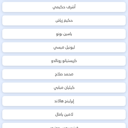
أشرف حكيمي
حكيم زياش
ياسين بونو
ليونيل ميسي
كريستيانو رونالدو
محمد صلاح
كيليان مبابي
إيرلينج هالاند
لامين يامال
فينيسيوس جونيور