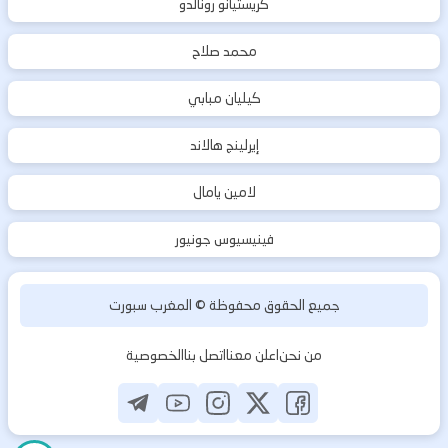
كريستيانو رونالدو
محمد صلاح
كيليان مبابي
إيرلينج هالاند
لامين يامال
فينيسيوس جونيور
جميع الحقوق محفوظة ©
المغرب سبورت
من نحن
اعلن معنا
اتصل بنا
الخصوصية