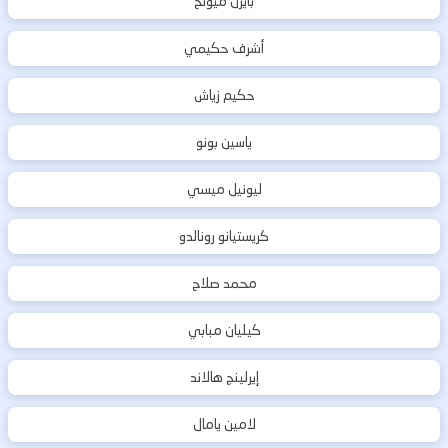
بايرن ميونخ
أشرف حكيمي
حكيم زياش
ياسين بونو
ليونيل ميسي
كريستيانو رونالدو
محمد صلاح
كيليان مبابي
إيرلينج هالاند
لامين يامال