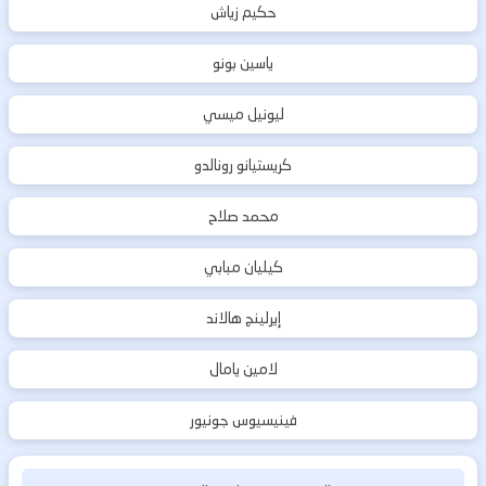
حكيم زياش
ياسين بونو
ليونيل ميسي
كريستيانو رونالدو
محمد صلاح
كيليان مبابي
إيرلينج هالاند
لامين يامال
فينيسيوس جونيور