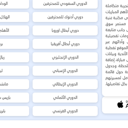
الدوري السعودي للمحترفين
الودا
جربة متكاملة
هم المباريات
دوري أدنوك للمحترفين
الهلال
إلى مكتبة غنية
 مستمر سوق
ى جانب متابعة
دوري أبطال اوروبا
الأهل
لومات تفصيلية
 وأدائهم عبر
دوري أبطال أفريقيا
بر
 الموقع تغطية
أندية وبيانات
الدوري الإنجليزي
ريا
مباراة، إضافة
 بلحظة، وجدول
الدوري الإسباني
لي
ة حول قائمة
شامل لمسيرتهم
بكل تفاصيلها،
الدوري الإيطالي
مانشس
الدوري الألماني
باريس س
الدوري الفرنسي
باير