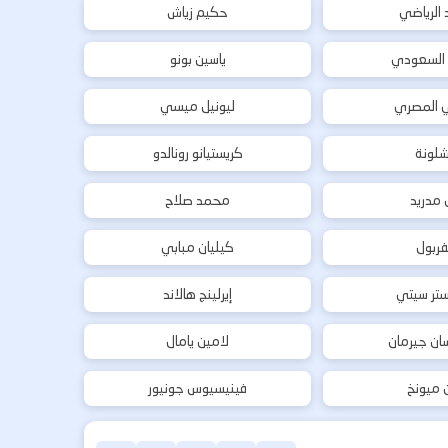
د الرياضي
حكيم زياش
 السعودي
ياسين بونو
ي المصري
ليونيل ميسي
شلونة
كريستيانو رونالدو
ل مدريد
محمد صلاح
فربول
كيليان مبابي
تر سيتي
إيرلينج هالاند
ان جيرمان
لامين يامال
ن ميونخ
فينيسيوس جونيور