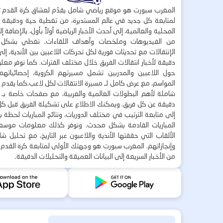
المغرب سبورت هو موقع رياضي شامل يقدّم لعشاق كرة القدم ت
لمتابعة كل جديد في عالم المستديرة، من تغطية حية ودقيقة لأ
المحلية والعالمية، إلى أحدث الأخبار الرياضية أولاً بأول، بالإضافة 
من الفيديوهات وملخصات وأهداف اللقاءات. نغطي بشكل
الإنتقالات مع تحديثات فورية لكل تحركات اللاعبين بين الأندية، إل
دقيقة لأخبار انتقالات الفريق خلال مختلف الفترات. كما نوفر مع
حول اللاعبين والمدربين تشمل مسيرتهم الكروية، إحصائياتهم،
المواسم، مع عرض كامل لـ مسيرة الانتقالات لكل لاعب.كما يقدم
شاملة لأهم البطولات العالمية والعربية، مع صفحات خاصة بـ ال
دقيقة عن كل فريق. ويمكنك الاطلاع على تشكيلة الفريق قبل كل 
إلى متابعة الترتيب في مختلف الدوريات، ونتائج المباريات لحظة
المباريات القادمة بشكل محدث. ونوفر كذلك معلومات موسع
الألقاب التي حققتها الأندية واللاعبون عبر التاريخ، مع تحليل 
وإنجازاتهم. المغرب سبورت هو وجهتك الأولى لمتابعة كرة القدم 
من الأخبار السريعة إلى البيانات العميقة والتحليلات الدقيقة.