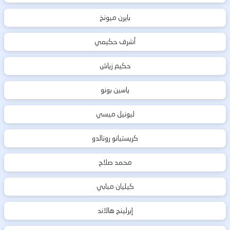
بايرن ميونخ
أشرف حكيمي
حكيم زياش
ياسين بونو
ليونيل ميسي
كريستيانو رونالدو
محمد صلاح
كيليان مبابي
إيرلينج هالاند