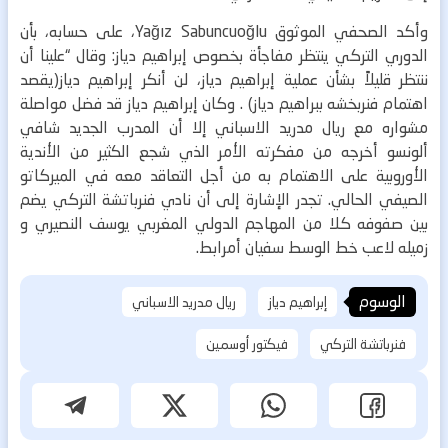
وأكد الصحفي الموثوق Yağız Sabuncuoğlu، على حسابه، بأن
الدوري التركي ينتظر مفاجأة بخصوص إبراهيم دياز: وقال “علينا أن
ننتظر قليلاً بشأن عملية إبراهيم دياز، لن أنكر إبراهيم دياز(يقصد
اهتمام فنربخشه ببراهيم دياز) .
وكان إبراهيم دياز قد فضل مواصلة
مشواره مع ريال مدريد الاسباني إلا أن المدرب الجديد شافي
ألونسو أخرجه من مفكرته الأمر الذي شجع الكثير من الأندية
الأوروبية على الاهتمام به من أجل التعاقد معه في الميركاتو
الصيفي الحالي.
تجدر الإشارة إلى أن نادي فنرباتشة التركي يضم
بين صفوفه كلا من المهاجم الدولي المغربي يوسف النصيري و
زميله لاعب خط الوسط سفيان أمرابط.
الوسوم
إبراهيم دياز
ريال مدريد الاسباني
فنرباتشة التركي
فيكتور أوسمين