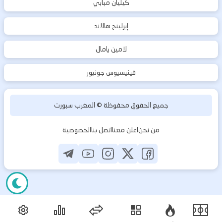
كيليان مبابي
إيرلينج هالاند
لامين يامال
فينيسيوس جونيور
جميع الحقوق محفوظة ©
المغرب سبورت
من نحن
اعلن معنا
اتصل بنا
الخصوصية