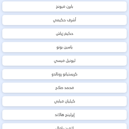
بايرن ميونخ
أشرف حكيمي
حكيم زياش
ياسين بونو
ليونيل ميسي
كريستيانو رونالدو
محمد صلاح
كيليان مبابي
إيرلينج هالاند
لامين يامال