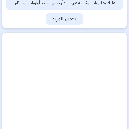
فليك يغلق باب برشلونة في وجه أوناحي ويحدد أولويات الميركاتو
تحميل المزيد