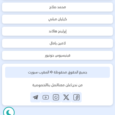
محمد صلاح
كيليان مبابي
إيرلينج هالاند
لامين يامال
فينيسيوس جونيور
جميع الحقوق محفوظة ©
المغرب سبورت
من نحن
اعلن معنا
اتصل بنا
الخصوصية