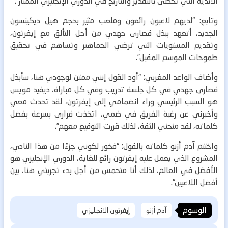
الأندية التي تحظى بالتقدير والتاريخ في الدوري الإنجليزي الممتاز”.
وتابع: “لديهم لاعبون رائعون وملعب مثير بحجم هيل ديكينسون
الجديد، أتعهد ببذل قصارى جهدي من أجل التألق مع إيفرتون،
وتقديم المستويات التي ترضي الجماهير وتساهم في تحقيق
طموحات الموسم المقبل”.
وأضاف الواعد المغربي: “أود القول إنني ممتن لوجودي هنا، سأبذل
قصارى جهدي في كل جلسة تدريب وفي كل مباراة، ديفيد مويس
هو السبب الرئيسي وراء انضمامي إلى إيفرتون، لقد تحدث معي
وأخبرني عن رغبة الفريق في ضمي، اتخذت قراري بسرعة بفضل
كلماته، لقد منحني الثقة، لذلك قررت التوقيع معهم”.
واختتم آدم أزنو كلماته بالقول: “فخور لكوني جزءًا من هذا النادي،
المشروع الذي يعمل عليه إيفرتون رائع للغاية، الدوري الإنجليزي هو
الأفضل في العالم، لذلك أنا متحمس من أجل بدء تجربتي هنا، بين
أفضل اللاعبين”.
الوسوم
آدم أزنو
إيفرتون الانجليزي