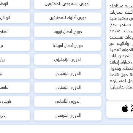
الدوري السعودي للمحترفين
الودا
جربة متكاملة
هم المباريات
دوري أدنوك للمحترفين
الهلال
إلى مكتبة غنية
 مستمر سوق
ى جانب متابعة
دوري أبطال اوروبا
الأهل
لومات تفصيلية
 وأدائهم عبر
دوري أبطال أفريقيا
بر
 الموقع تغطية
أندية وبيانات
الدوري الإنجليزي
ريا
مباراة، إضافة
 بلحظة، وجدول
الدوري الإسباني
لي
ة حول قائمة
شامل لمسيرتهم
بكل تفاصيلها،
الدوري الإيطالي
مانشس
الدوري الألماني
باريس س
الدوري الفرنسي
باير