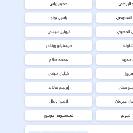
د الرياضي
حكيم زياش
 السعودي
ياسين بونو
ي المصري
ليونيل ميسي
شلونة
كريستيانو رونالدو
ل مدريد
محمد صلاح
فربول
كيليان مبابي
تر سيتي
إيرلينج هالاند
ان جيرمان
لامين يامال
ن ميونخ
فينيسيوس جونيور