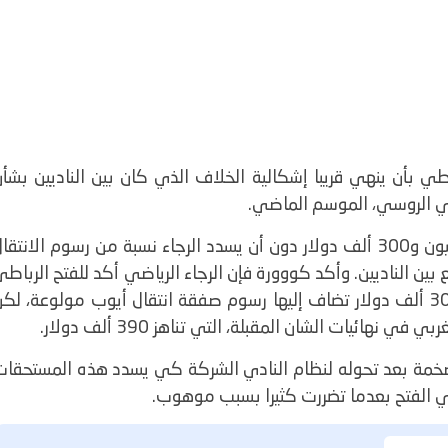
اطي بأن ينهي قريبا إشكالية الخلاف الذي كان بين الناديين بشأ
ي الروسي، الموسم الماضي.
وكلف انتقال اللاعب المهدي موهوب أكثر من مليون و300 ألف دولار دون أن يسدد الرجاء نسبة من رسوم الانتق
ين الناديين.
وأكد كووورة فإن الرجاء الرياضي أكد للفتح الرباط
أنه سيسدد له مستحقاته العالقة والمقدرة بنحو 300 ألف دولار تضاف إليها رسوم صفقة انتقال أيوب مولوعة، لك
ائيات الشان المقبلة، التي تناهز 390 ألف دولار.
 ضخمة بعد تحوله لنظام النادي الشركة كي يسدد هذه المستحقات
ي الفتح بعدما تضررت كثيرا بسبب موهوب.