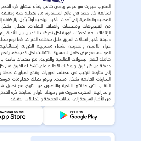
المغرب سبورت هو موقع رياضي شامل يقدّم لعشاق كرة القدم ت
لمتابعة كل جديد في عالم المستديرة، من تغطية حية ودقيقة لأ
المحلية والعالمية، إلى أحدث الأخبار الرياضية أولاً بأول، بالإضافة 
من الفيديوهات وملخصات وأهداف اللقاءات. نغطي بشكل
الإنتقالات مع تحديثات فورية لكل تحركات اللاعبين بين الأندية، إل
دقيقة لأخبار انتقالات الفريق خلال مختلف الفترات. كما نوفر مع
حول اللاعبين والمدربين تشمل مسيرتهم الكروية، إحصائياتهم،
المواسم، مع عرض كامل لـ مسيرة الانتقالات لكل لاعب.كما يقدم
شاملة لأهم البطولات العالمية والعربية، مع صفحات خاصة بـ ال
دقيقة عن كل فريق. ويمكنك الاطلاع على تشكيلة الفريق قبل كل 
إلى متابعة الترتيب في مختلف الدوريات، ونتائج المباريات لحظة
المباريات القادمة بشكل محدث. ونوفر كذلك معلومات موسع
الألقاب التي حققتها الأندية واللاعبون عبر التاريخ، مع تحليل 
وإنجازاتهم. المغرب سبورت هو وجهتك الأولى لمتابعة كرة القدم 
من الأخبار السريعة إلى البيانات العميقة والتحليلات الدقيقة.