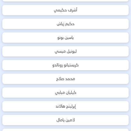
أشرف حكيمي
حكيم زياش
ياسين بونو
ليونيل ميسي
كريستيانو رونالدو
محمد صلاح
كيليان مبابي
إيرلينج هالاند
لامين يامال