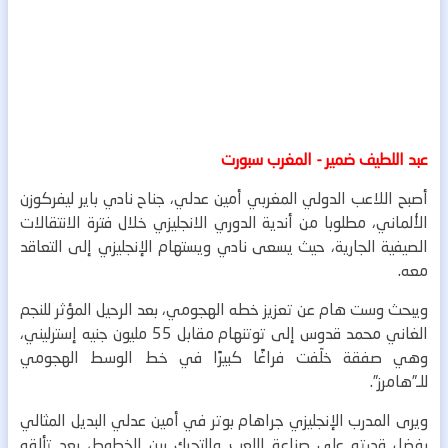
عبد اللطيف ضمير - المغرب سبورت
أصبح اللاعب الدولي المغربي أمين عدلي، جناح نادي باير ليفركوزن
الألماني، مطلوبا من أندية الدوري الانجليزي خلال فترة الانتقالات
الصيفية الجارية، حيث يسعى نادي ويستهام الإنجليزي إلى التعاقد
معه.
ويبحث وست هام عن تعزيز خطه الهجومي، بعد الرحيل المؤثر للنجم
الغاني محمد قدوس إلى توتنهام مقابل 55 مليون جنيه إسترليني،
وهي صفقة خلّفت فراغًا كبيرًا في خط الوسط الهجومي
للـ”هامرز”.
ويرى المدرب الإنجليزي جراهام بوتر في أمين عدلي البديل المثالي
بفضل قدرته على صناعة اللعب والتحرك بين الخطوط، بعد تألقه