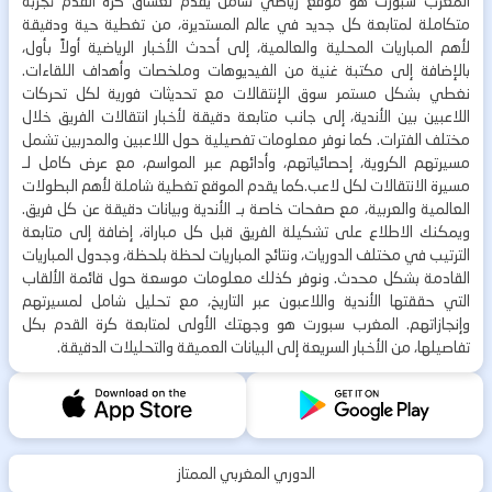
المغرب سبورت هو موقع رياضي شامل يقدّم لعشاق كرة القدم تجربة
متكاملة لمتابعة كل جديد في عالم المستديرة، من تغطية حية ودقيقة
لأهم المباريات المحلية والعالمية، إلى أحدث الأخبار الرياضية أولاً بأول،
بالإضافة إلى مكتبة غنية من الفيديوهات وملخصات وأهداف اللقاءات.
نغطي بشكل مستمر سوق الإنتقالات مع تحديثات فورية لكل تحركات
اللاعبين بين الأندية، إلى جانب متابعة دقيقة لأخبار انتقالات الفريق خلال
مختلف الفترات. كما نوفر معلومات تفصيلية حول اللاعبين والمدربين تشمل
مسيرتهم الكروية، إحصائياتهم، وأدائهم عبر المواسم، مع عرض كامل لـ
مسيرة الانتقالات لكل لاعب.كما يقدم الموقع تغطية شاملة لأهم البطولات
العالمية والعربية، مع صفحات خاصة بـ الأندية وبيانات دقيقة عن كل فريق.
ويمكنك الاطلاع على تشكيلة الفريق قبل كل مباراة، إضافة إلى متابعة
الترتيب في مختلف الدوريات، ونتائج المباريات لحظة بلحظة، وجدول المباريات
القادمة بشكل محدث. ونوفر كذلك معلومات موسعة حول قائمة الألقاب
التي حققتها الأندية واللاعبون عبر التاريخ، مع تحليل شامل لمسيرتهم
وإنجازاتهم. المغرب سبورت هو وجهتك الأولى لمتابعة كرة القدم بكل
تفاصيلها، من الأخبار السريعة إلى البيانات العميقة والتحليلات الدقيقة.
الدوري المغربي الممتاز