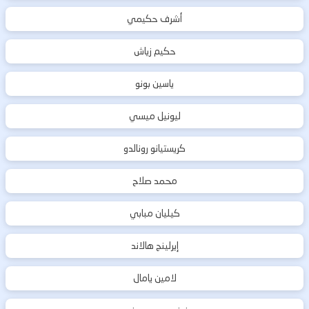
أشرف حكيمي
حكيم زياش
ياسين بونو
ليونيل ميسي
كريستيانو رونالدو
محمد صلاح
كيليان مبابي
إيرلينج هالاند
لامين يامال