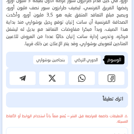
أورو، في حين قدم طرابزون سبور عرضه الأول بقيمة 3 مليون أورو،
رفضها الفريق الفرنسي، ليضيف طرابزون سبور نصف مليون أورو،
ويصبح مبلغ التعاقد المتفق عليه هو 3,5 مليون أورو.
وأكدت
الصحافة الفرنسية أن سانت إتيان توقع رحيل بوشواري منذ بداية
هذا الصيف، وبدأ مبكرا مفاوضات التعاقد مع بديل له ليشغل
مركزه. وتدرس إدارة سانت إتيان حاليًا عددا من العروض للاعبين
المتاحين لتعويض بوشواري، وقد يتم الإعلان عن ذلك قريبا.
الوسوم
الدوري التركي
بنجامين بوشواري
اترك تعليقاً
⚠️ التعليقات خاضعة للمراجعة قبل النشر — يُمنع منعاً باتاً استخدام الروابط أو الألفاظ
المسيئة.