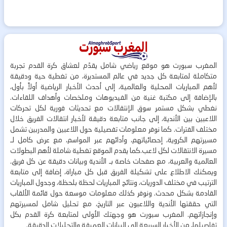
المغرب سبورت هو موقع رياضي شامل يقدّم لعشاق كرة القدم تجربة
متكاملة لمتابعة كل جديد في عالم المستديرة، من تغطية حية ودقيقة
لأهم المباريات المحلية والعالمية، إلى أحدث الأخبار الرياضية أولاً بأول،
بالإضافة إلى مكتبة غنية من الفيديوهات وملخصات وأهداف اللقاءات.
نغطي بشكل مستمر سوق الإنتقالات مع تحديثات فورية لكل تحركات
اللاعبين بين الأندية، إلى جانب متابعة دقيقة لأخبار انتقالات الفريق خلال
مختلف الفترات. كما نوفر معلومات تفصيلية حول اللاعبين والمدربين تشمل
مسيرتهم الكروية، إحصائياتهم، وأدائهم عبر المواسم، مع عرض كامل لـ
مسيرة الانتقالات لكل لاعب.كما يقدم الموقع تغطية شاملة لأهم البطولات
العالمية والعربية، مع صفحات خاصة بـ الأندية وبيانات دقيقة عن كل فريق.
ويمكنك الاطلاع على تشكيلة الفريق قبل كل مباراة، إضافة إلى متابعة
الترتيب في مختلف الدوريات، ونتائج المباريات لحظة بلحظة، وجدول المباريات
القادمة بشكل محدث. ونوفر كذلك معلومات موسعة حول قائمة الألقاب
التي حققتها الأندية واللاعبون عبر التاريخ، مع تحليل شامل لمسيرتهم
وإنجازاتهم. المغرب سبورت هو وجهتك الأولى لمتابعة كرة القدم بكل
تفاصيلها، من الأخبار السريعة إلى البيانات العميقة والتحليلات الدقيقة.