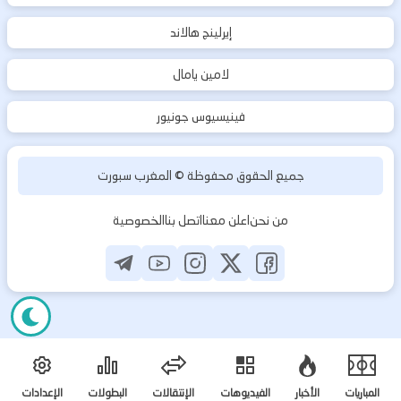
إيرلينج هالاند
لامين يامال
فينيسيوس جونيور
جميع الحقوق محفوظة ©
المغرب سبورت
من نحن
اعلن معنا
اتصل بنا
الخصوصية
المباريات
الأخبار
الفيديوهات
الإنتقالات
البطولات
الإعدادات