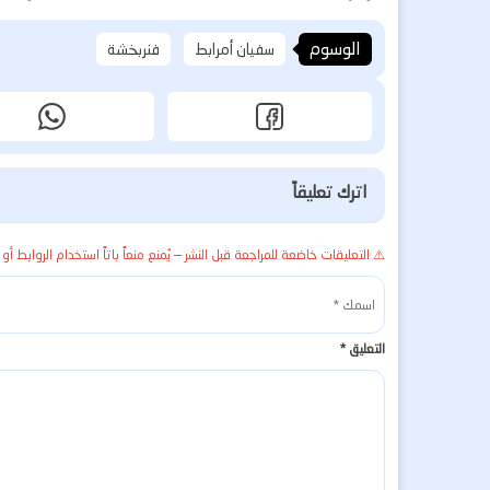
الوسوم
سفيان أمرابط
فنربخشة
اترك تعليقاً
⚠️ التعليقات خاضعة للمراجعة قبل النشر — يُمنع منعاً باتاً استخدام الروابط أو 
التعليق
*