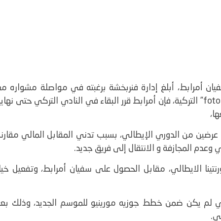
فيان أمرابط، أبلغ إدارة فنربخشة برغبته في مواصلة مشواره مع
القلعة الصفراء ،حسب ما كشفت عنه صحيفة “fotomac” التركية، فإن أمرابط قرر البقاء في النادي التركي حتى نهاي
ا،
ضين من الدوري الإيطالي، بسبب تدني المقابل المالي مقارنة
دي وعدم المجازفة و الانتقال إلى فريق جديد.
مبلغ 14 مليون يورو لفيورنتينا الايطالي، مقابل الحصول على سفيان أمرابط، وتفعيل خيا
بي لم يكن ضمن خطط جوزيه مورينيو للموسم الجديد، وذلك بعد