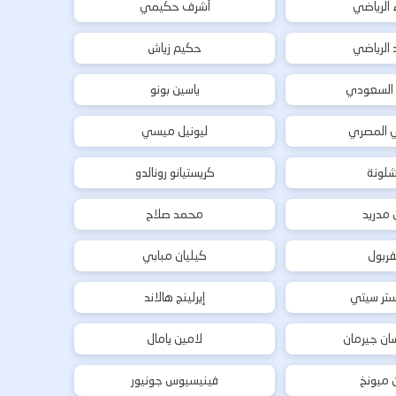
ء الرياضي
أشرف حكيمي
د الرياضي
حكيم زياش
 السعودي
ياسين بونو
ي المصري
ليونيل ميسي
شلونة
كريستيانو رونالدو
ل مدريد
محمد صلاح
فربول
كيليان مبابي
تر سيتي
إيرلينج هالاند
ان جيرمان
لامين يامال
ن ميونخ
فينيسيوس جونيور