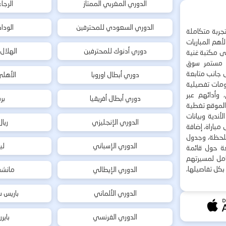
الدوري المغربي الممتاز
الرجا
الدوري السعودي للمحترفين
الودا
جربة متكاملة
هم المباريات
دوري أدنوك للمحترفين
الهلال
إلى مكتبة غنية
 مستمر سوق
ى جانب متابعة
دوري أبطال اوروبا
الأهل
لومات تفصيلية
 وأدائهم عبر
دوري أبطال أفريقيا
بر
 الموقع تغطية
أندية وبيانات
الدوري الإنجليزي
ريا
مباراة، إضافة
 بلحظة، وجدول
الدوري الإسباني
لي
ة حول قائمة
شامل لمسيرتهم
بكل تفاصيلها،
الدوري الإيطالي
مانشس
الدوري الألماني
باريس س
الدوري الفرنسي
باير