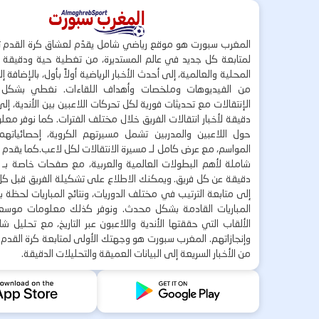
المغرب سبورت هو موقع رياضي شامل يقدّم لعشاق كرة القدم ت
لمتابعة كل جديد في عالم المستديرة، من تغطية حية ودقيقة لأ
المحلية والعالمية، إلى أحدث الأخبار الرياضية أولاً بأول، بالإضافة 
من الفيديوهات وملخصات وأهداف اللقاءات. نغطي بشكل
الإنتقالات مع تحديثات فورية لكل تحركات اللاعبين بين الأندية، إل
دقيقة لأخبار انتقالات الفريق خلال مختلف الفترات. كما نوفر مع
حول اللاعبين والمدربين تشمل مسيرتهم الكروية، إحصائياتهم،
المواسم، مع عرض كامل لـ مسيرة الانتقالات لكل لاعب.كما يقدم
شاملة لأهم البطولات العالمية والعربية، مع صفحات خاصة بـ ال
دقيقة عن كل فريق. ويمكنك الاطلاع على تشكيلة الفريق قبل كل 
إلى متابعة الترتيب في مختلف الدوريات، ونتائج المباريات لحظة
المباريات القادمة بشكل محدث. ونوفر كذلك معلومات موسع
الألقاب التي حققتها الأندية واللاعبون عبر التاريخ، مع تحليل 
وإنجازاتهم. المغرب سبورت هو وجهتك الأولى لمتابعة كرة القدم 
من الأخبار السريعة إلى البيانات العميقة والتحليلات الدقيقة.