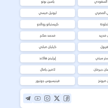
 السعودي
ياسين بونو
ي المصري
ليونيل ميسي
شلونة
كريستيانو رونالدو
ل مدريد
محمد صلاح
فربول
كيليان مبابي
تر سيتي
إيرلينج هالاند
ان جيرمان
لامين يامال
ن ميونخ
فينيسيوس جونيور