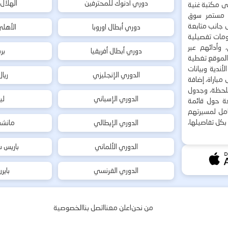
دوري أدنوك للمحترفين
الهلال
إلى مكتبة غنية
 مستمر سوق
ى جانب متابعة
دوري أبطال اوروبا
الأهل
لومات تفصيلية
 وأدائهم عبر
دوري أبطال أفريقيا
بر
 الموقع تغطية
أندية وبيانات
الدوري الإنجليزي
ريا
مباراة، إضافة
 بلحظة، وجدول
الدوري الإسباني
لي
ة حول قائمة
شامل لمسيرتهم
بكل تفاصيلها،
الدوري الإيطالي
مانشس
الدوري الألماني
باريس س
الدوري الفرنسي
باير
من نحن
اعلن معنا
اتصل بنا
الخصوصية