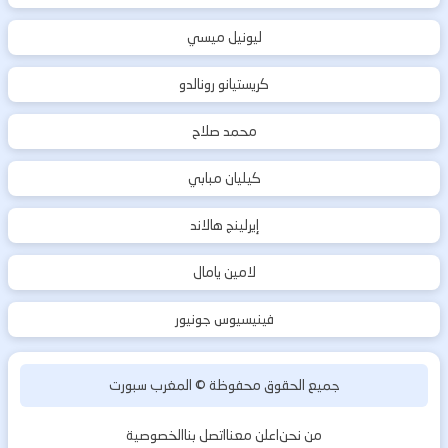
ليونيل ميسي
كريستيانو رونالدو
محمد صلاح
كيليان مبابي
إيرلينج هالاند
لامين يامال
فينيسيوس جونيور
جميع الحقوق محفوظة ©
المغرب سبورت
من نحن
اعلن معنا
اتصل بنا
الخصوصية