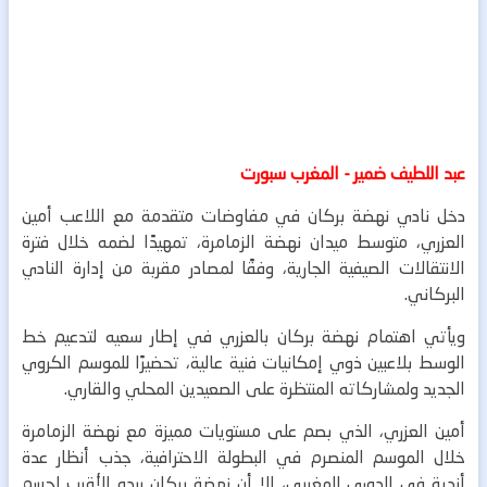
عبد اللطيف ضمير - المغرب سبورت
دخل نادي نهضة بركان في مفاوضات متقدمة مع اللاعب أمين
العزري، متوسط ميدان نهضة الزمامرة، تمهيدًا لضمه خلال فترة
الانتقالات الصيفية الجارية، وفقًا لمصادر مقربة من إدارة النادي
البركاني.
ويأتي اهتمام نهضة بركان بالعزري في إطار سعيه لتدعيم خط
الوسط بلاعبين ذوي إمكانيات فنية عالية، تحضيرًا للموسم الكروي
الجديد ولمشاركاته المنتظرة على الصعيدين المحلي والقاري.
أمين العزري، الذي بصم على مستويات مميزة مع نهضة الزمامرة
خلال الموسم المنصرم في البطولة الاحترافية، جذب أنظار عدة
أندية في الدوري المغربي، إلا أن نهضة بركان يبدو الأقرب لحسم