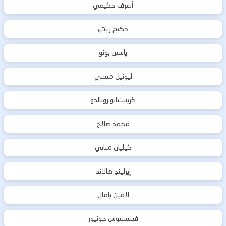
أشرف حكيمي
حكيم زياش
ياسين بونو
ليونيل ميسي
كريستيانو رونالدو
محمد صلاح
كيليان مبابي
إيرلينج هالاند
لامين يامال
فينيسيوس جونيور