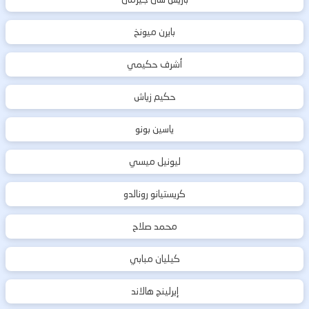
بايرن ميونخ
أشرف حكيمي
حكيم زياش
ياسين بونو
ليونيل ميسي
كريستيانو رونالدو
محمد صلاح
كيليان مبابي
إيرلينج هالاند