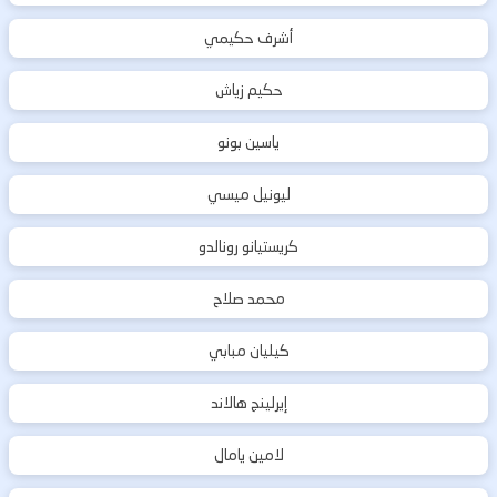
أشرف حكيمي
حكيم زياش
ياسين بونو
ليونيل ميسي
كريستيانو رونالدو
محمد صلاح
كيليان مبابي
إيرلينج هالاند
لامين يامال