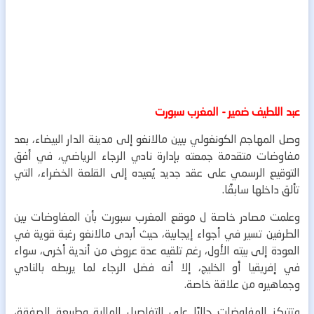
عبد اللطيف ضمير - المغرب سبورت
وصل المهاجم الكونغولي بيين مالانغو إلى مدينة الدار البيضاء، بعد
مفاوضات متقدمة جمعته بإدارة نادي الرجاء الرياضي، في أفق
التوقيع الرسمي على عقد جديد يُعيده إلى القلعة الخضراء، التي
تألق داخلها سابقًا.
وعلمت مصادر خاصة ل موقع المغرب سبورت بأن المفاوضات بين
الطرفين تسير في أجواء إيجابية، حيث أبدى مالانغو رغبة قوية في
العودة إلى بيته الأول، رغم تلقيه عدة عروض من أندية أخرى، سواء
في إفريقيا أو الخليج، إلا أنه فضل الرجاء لما يربطه بالنادي
وجماهيره من علاقة خاصة.
وتتركز المفاوضات حاليًا على التفاصيل المالية وطبيعة الصفقة،