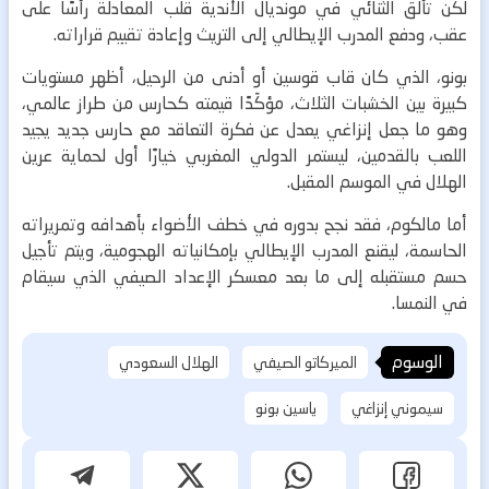
لكن تألق الثنائي في مونديال الأندية قلب المعادلة رأسًا على
عقب، ودفع المدرب الإيطالي إلى التريث وإعادة تقييم قراراته.
بونو، الذي كان قاب قوسين أو أدنى من الرحيل، أظهر مستويات
كبيرة بين الخشبات الثلاث، مؤكّدًا قيمته كحارس من طراز عالمي،
وهو ما جعل إنزاغي يعدل عن فكرة التعاقد مع حارس جديد يجيد
اللعب بالقدمين، ليستمر الدولي المغربي خيارًا أول لحماية عرين
الهلال في الموسم المقبل.
أما مالكوم، فقد نجح بدوره في خطف الأضواء بأهدافه وتمريراته
الحاسمة، ليقنع المدرب الإيطالي بإمكانياته الهجومية، ويتم تأجيل
حسم مستقبله إلى ما بعد معسكر الإعداد الصيفي الذي سيقام
في النمسا.
الوسوم
الميركاتو الصيفي
الهلال السعودي
سيموني إنزاغي
ياسين بونو