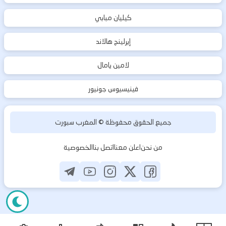
كيليان مبابي
إيرلينج هالاند
لامين يامال
فينيسيوس جونيور
جميع الحقوق محفوظة ©
المغرب سبورت
من نحن
اعلن معنا
اتصل بنا
الخصوصية