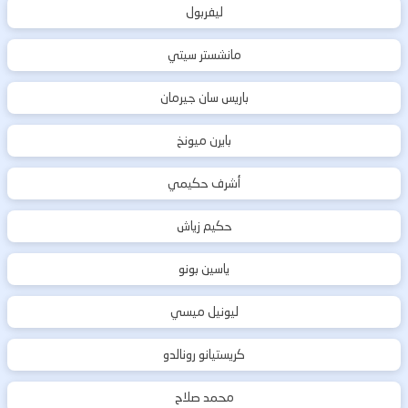
ليفربول
مانشستر سيتي
باريس سان جيرمان
بايرن ميونخ
أشرف حكيمي
حكيم زياش
ياسين بونو
ليونيل ميسي
كريستيانو رونالدو
محمد صلاح