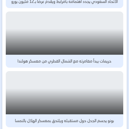
الاتحاد السعودي يجدد اهتمامه بأمرابط ويقدم عرضاً بـ12 مليون يورو
حريمات يبدأ مغامرته مع الشمال القطري من معسكر هولندا
بونو يحسم الجدل حول مستقبله ويلتحق بمعسكر الهلال بالنمسا