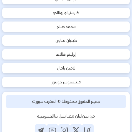
كريستيانو رونالدو
محمد صلاح
كيليان مبابي
إيرلينج هالاند
لامين يامال
فينيسيوس جونيور
جميع الحقوق محفوظة ©
المغرب سبورت
من نحن
اعلن معنا
اتصل بنا
الخصوصية