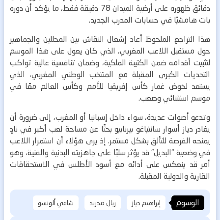
دقائق ظهوره على أرضية الميدان 78 دقيقة فقط، ما يؤكد أن دوره
بات هامشيًا في حسابات المدرب الجديد.
هذا التراجع الملحوظ أعاد إشعال النقاش بين المحللين والجماهير
حول مستقبل اللاعب المغربي، الذي كان يعول على هذا الموسم
لتثبيت أقدامه ضمن الكتيبة الملكية، وضمان تنافسية عالية تواكب
التحديات الكبرى المقبلة مع المنتخب الوطني المغربي، الذي
يستعد لخوض غمار كأس إفريقيا للأمم وكأس العالم معًا في
موسم استثنائي وصعب.
وتدعو أصوات عديدة، سواء داخل إسبانيا أو المغرب، إلى ضرورة أن
يغادر دياز أسوار سانتياغو بيرنابيو بحثًا عن مساحة لعب أكبر في نادٍ
يمنحه الفرصة للتألق بشكل مستمر.
إذ يرى هؤلاء أن استمرار اللاعب
في وضعية “البديل” قد يؤثر سلبًا على جاهزيته البدنية والفنية، وهو
أمر قد ينعكس على أدائه مع أسود الأطلس في الاستحقاقات
القارية والدولية المقبلة.
الوسوم
إبراهيم دياز
ريال مدريد
شافي ألونسو