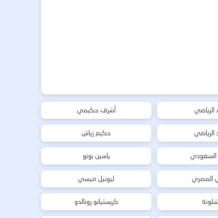
ء الرياضي
أشرف حكيمي
د الرياضي
حكيم زياش
 السعودي
ياسين بونو
ي المصري
ليونيل ميسي
شلونة
كريستيانو رونالدو