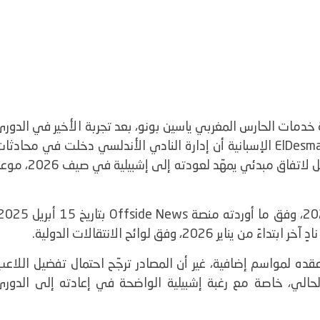
ة خدمات الحارس المغربي ياسين بونو، بعد تجربة الأخير في الدور
وكشفت صحيفة ElDesmarque الإسبانية أن إدارة النادي الأندلسي دخلت في محادثا
أولية مع ممثلي بونو، في خطوة تهدف إلى التوصل لاتفاق مبدئي يمهّد لعودته إلى إشبيلية ف
، وفق لوائح الانتقالات الدولية.
قده لمواسم إضافية، غير أن المصادر ترجّح احتمال تفضيل اللاع
لحالي، خاصة مع رغبة إشبيلية الواضحة في إعادته إلى الدوري