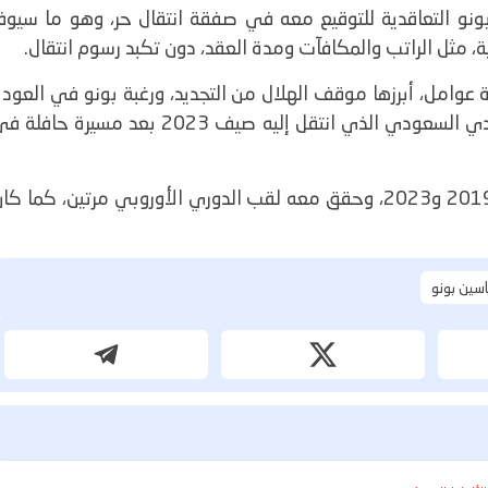
نو التعاقدية للتوقيع معه في صفقة انتقال حر، وهو ما سيوفر
ة، مثل الراتب والمكافآت ومدة العقد، دون تكبد رسوم انتقال.
وامل، أبرزها موقف الهلال من التجديد، ورغبة بونو في العودة
إلى أوروبا، بالإضافة إلى العلاقة التي تجمعه بالنادي السعودي الذي انتقل إليه صيف 2023 بعد مسيرة حاف
ياسين بونو (33 عامًا) سبق وأن لعب لإشبيلية بين 2019 و2023، وحقق معه لقب الدوري الأوروبي مرتين، كما ك
اسين بونو