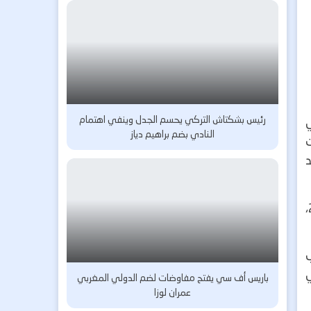
رئيس بشكتاش التركي يحسم الجدل وينفي اهتمام
ي
النادي بضم براهيم دياز
ت
ي صيف 2026، موعد
وكان بونو قد جدّد عقده مع الهلال حتى يونيو 2026، وفق ما أوردته منصة Offside News بتاريخ 15 أبريل 2025،
ب
باريس أف سي يفتح مفاوضات لضم الدولي المغربي
عمران لوزا