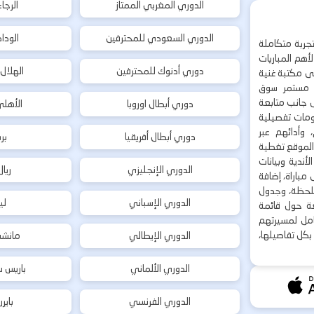
الدوري المغربي الممتاز
الرجا
الدوري السعودي للمحترفين
الودا
جربة متكاملة
هم المباريات
دوري أدنوك للمحترفين
الهلال
إلى مكتبة غنية
 مستمر سوق
ى جانب متابعة
دوري أبطال اوروبا
الأهل
لومات تفصيلية
 وأدائهم عبر
دوري أبطال أفريقيا
بر
 الموقع تغطية
أندية وبيانات
الدوري الإنجليزي
ريا
مباراة، إضافة
 بلحظة، وجدول
الدوري الإسباني
لي
ة حول قائمة
شامل لمسيرتهم
بكل تفاصيلها،
الدوري الإيطالي
مانشس
الدوري الألماني
باريس س
الدوري الفرنسي
باير