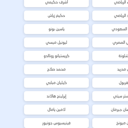
ء الرياضي
أشرف حكيمي
د الرياضي
حكيم زياش
 السعودي
ياسين بونو
ي المصري
ليونيل ميسي
شلونة
كريستيانو رونالدو
ل مدريد
محمد صلاح
فربول
كيليان مبابي
تر سيتي
إيرلينج هالاند
ان جيرمان
لامين يامال
ن ميونخ
فينيسيوس جونيور