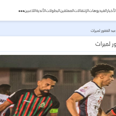
لأخبار
الفيديوهات
الإنتقالات
المعلقين
البطولات
الأندية
اللاعبين
عبد الغفور لميراث
ر لميراث