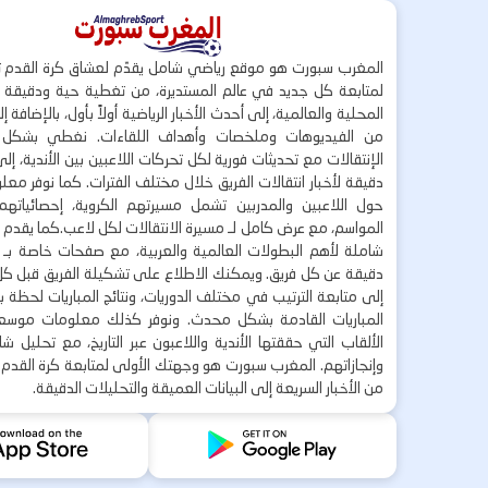
المغرب سبورت هو موقع رياضي شامل يقدّم لعشاق كرة القدم ت
لمتابعة كل جديد في عالم المستديرة، من تغطية حية ودقيقة لأ
المحلية والعالمية، إلى أحدث الأخبار الرياضية أولاً بأول، بالإضافة 
من الفيديوهات وملخصات وأهداف اللقاءات. نغطي بشكل
الإنتقالات مع تحديثات فورية لكل تحركات اللاعبين بين الأندية، إل
دقيقة لأخبار انتقالات الفريق خلال مختلف الفترات. كما نوفر مع
حول اللاعبين والمدربين تشمل مسيرتهم الكروية، إحصائياتهم،
المواسم، مع عرض كامل لـ مسيرة الانتقالات لكل لاعب.كما يقدم
شاملة لأهم البطولات العالمية والعربية، مع صفحات خاصة بـ ال
دقيقة عن كل فريق. ويمكنك الاطلاع على تشكيلة الفريق قبل كل 
إلى متابعة الترتيب في مختلف الدوريات، ونتائج المباريات لحظة
المباريات القادمة بشكل محدث. ونوفر كذلك معلومات موسع
الألقاب التي حققتها الأندية واللاعبون عبر التاريخ، مع تحليل 
وإنجازاتهم. المغرب سبورت هو وجهتك الأولى لمتابعة كرة القدم 
من الأخبار السريعة إلى البيانات العميقة والتحليلات الدقيقة.