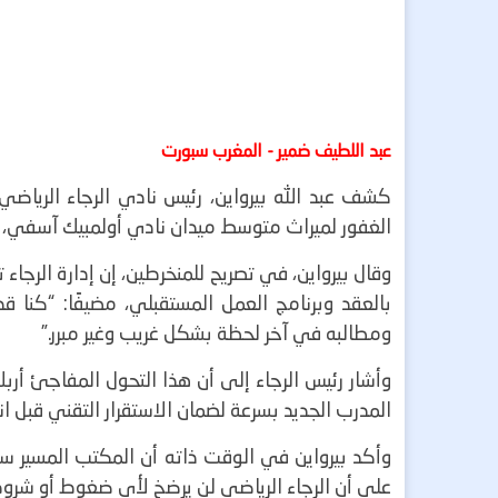
عبد اللطيف ضمير - المغرب سبورت
كشف عبد الله بيرواين، رئيس نادي الرجاء الريا
الغفور لميراث متوسط ميدان نادي أولمبيك آسفي،
وقال بيرواين، في تصريح للمنخرطين، إن إدارة الرجا
بالعقد وبرنامج العمل المستقبلي، مضيفًا: “كنا ق
ومطالبه في آخر لحظة بشكل غريب وغير مبرر.”
وأشار رئيس الرجاء إلى أن هذا التحول المفاجئ أ
المدرب الجديد بسرعة لضمان الاستقرار التقني قبل ا
وأكد بيرواين في الوقت ذاته أن المكتب المسير س
على أن الرجاء الرياضي لن يرضخ لأي ضغوط أو شرو