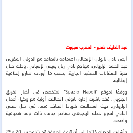
عبد اللطيف ضمير - المغرب سبورت
أبدى نادي نابولي الإيطالي اهتمامه بالتعاقد مع الدولي المغربي
عبد الصمد الزلزولي، مهاجم نادي ريال بيتيس الإسباني، وذلك خلال
فترة الانتقالات الصيفية الجارية، بحسب ما أوردته تقارير إعلامية
إيطالية.
ووفقًا لموقع “Spazio Napoli” المتخصص في أخبار الفريق
الجنوبي، فقد باشرت إدارة نابولي اتصالات أولية مع وكيل أعمال
الزلزولي، حيث استطلعت شروط التعاقد معه، في ظل سعي
النادي لتعزيز خطه الهجومي بعناصر جديدة ذات نزعة هجومية
واضحة.
وأشارت المصادر ذاتها إلى أن قيمة الصفقة قد تتراوح بين 20 و25