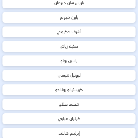
باريس سان جيرمان
بايرن ميونخ
أشرف حكيمي
حكيم زياش
ياسين بونو
ليونيل ميسي
كريستيانو رونالدو
محمد صلاح
كيليان مبابي
إيرلينج هالاند