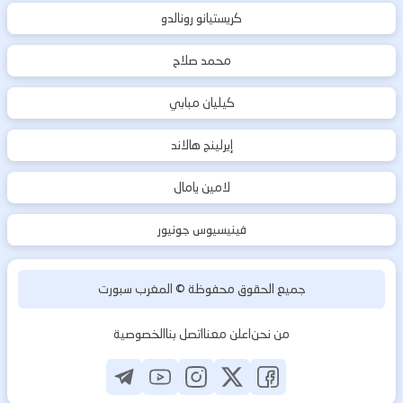
كريستيانو رونالدو
محمد صلاح
كيليان مبابي
إيرلينج هالاند
لامين يامال
فينيسيوس جونيور
جميع الحقوق محفوظة ©
المغرب سبورت
من نحن
اعلن معنا
اتصل بنا
الخصوصية