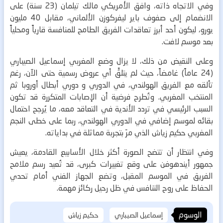
وفي الاتجاه ذاته، وافق الأمريكي مالك تيلمان (23 سنة) على
الانضمام إلى صفوف باير ليفركوزن الألماني، مقابل 40 مليون
يورو، ليكون أحد أبرز تعاقدات الفريق الطامح للمنافسة قارياً ومحلياً
بعد موسم لافت.
وعلى النقيض من ذلك، لا يزال وضع المغربي إسماعيل الصيباري
(24 عاماً) غامضاً، حيث لم يتلقَّ أي عروض رسمية حتى الآن، رغم
تألقه مع الفريق الهولندي، في الدوري و دوري أبطال أوروبا ثم
المنتخب المغربي.
وتُطرح فرضية أن الإصابات المتكررة قد تكون
السبب الرئيسي في تردد الأندية في التعاقد معه، ما يُرجح احتمال
بقائه لموسم إضافي في الدوري الهولندي، ربما على خطى النجم
المغربي حكيم زياش الذي مرّ بتجربة مماثلة في بداياته.
وفي انتظار أن تتضح الصورة أكثر خلال الأسابيع القادمة، يعيش
جمهور أيندهوفن على وقع تغييرات كبرى، قد تُعيد رسم ملامح
الفريق في الموسم المقبل، وتضع الجهاز الفني أمام تحدي
الحفاظ على روح التنافس في ظل رحيل ركائز مهمة.
الوسوم
إسماعيل الصيباري
حكيم زياش