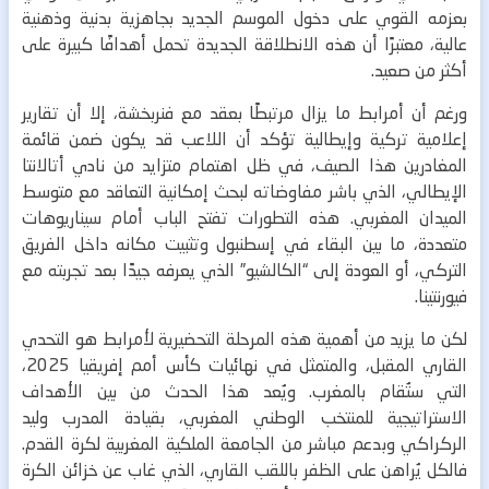
بعزمه القوي على دخول الموسم الجديد بجاهزية بدنية وذهنية
عالية، معتبرًا أن هذه الانطلاقة الجديدة تحمل أهدافًا كبيرة على
أكثر من صعيد.
ورغم أن أمرابط ما يزال مرتبطًا بعقد مع فنربخشة، إلا أن تقارير
إعلامية تركية وإيطالية تؤكد أن اللاعب قد يكون ضمن قائمة
المغادرين هذا الصيف، في ظل اهتمام متزايد من نادي أتالانتا
الإيطالي، الذي باشر مفاوضاته لبحث إمكانية التعاقد مع متوسط
الميدان المغربي.
هذه التطورات تفتح الباب أمام سيناريوهات
متعددة، ما بين البقاء في إسطنبول وتثبيت مكانه داخل الفريق
التركي، أو العودة إلى “الكالشيو” الذي يعرفه جيدًا بعد تجربته مع
فيورنتينا.
لكن ما يزيد من أهمية هذه المرحلة التحضيرية لأمرابط هو التحدي
القاري المقبل، والمتمثل في نهائيات كأس أمم إفريقيا 2025،
التي ستُقام بالمغرب.
ويُعد هذا الحدث من بين الأهداف
الاستراتيجية للمنتخب الوطني المغربي، بقيادة المدرب وليد
الركراكي وبدعم مباشر من الجامعة الملكية المغربية لكرة القدم.
فالكل يُراهن على الظفر باللقب القاري، الذي غاب عن خزائن الكرة