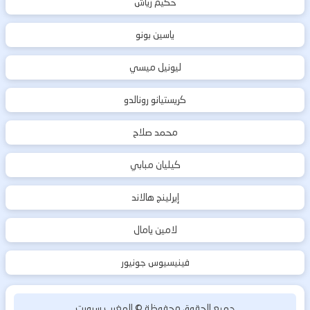
حكيم زياش
ياسين بونو
ليونيل ميسي
كريستيانو رونالدو
محمد صلاح
كيليان مبابي
إيرلينج هالاند
لامين يامال
فينيسيوس جونيور
جميع الحقوق محفوظة ©
المغرب سبورت