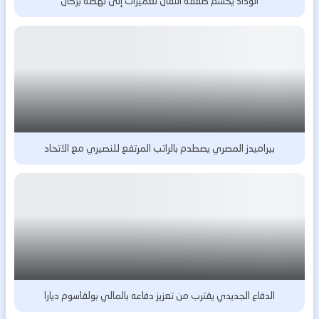
الوداد يحسم صفقة انتقال لعميرات إلى نهضة بركان
بيراميدز المصري يصطدم بالراتب المرتفع للنصيري مع الاتحاد
الدفاع الجديدي يقترب من تعزيز دفاعه بالمالي بولقاسوم ديارا