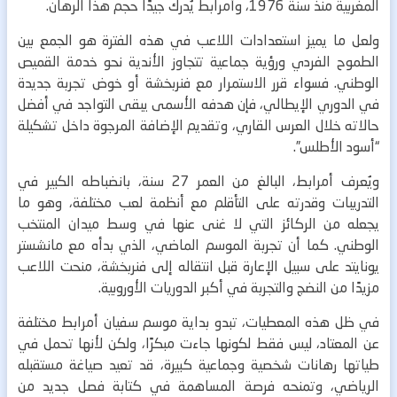
المغربية منذ سنة 1976، وأمرابط يُدرك جيدًا حجم هذا الرهان.
ولعل ما يميز استعدادات اللاعب في هذه الفترة هو الجمع بين
الطموح الفردي ورؤية جماعية تتجاوز الأندية نحو خدمة القميص
الوطني. فسواء قرر الاستمرار مع فنربخشة أو خوض تجربة جديدة
في الدوري الإيطالي، فإن هدفه الأسمى يبقى التواجد في أفضل
حالاته خلال العرس القاري، وتقديم الإضافة المرجوة داخل تشكيلة
“أسود الأطلس”.
ويُعرف أمرابط، البالغ من العمر 27 سنة، بانضباطه الكبير في
التدريبات وقدرته على التأقلم مع أنظمة لعب مختلفة، وهو ما
يجعله من الركائز التي لا غنى عنها في وسط ميدان المنتخب
الوطني.
كما أن تجربة الموسم الماضي، الذي بدأه مع مانشستر
يونايتد على سبيل الإعارة قبل انتقاله إلى فنربخشة، منحت اللاعب
مزيدًا من النضج والتجربة في أكبر الدوريات الأوروبية.
في ظل هذه المعطيات، تبدو بداية موسم سفيان أمرابط مختلفة
عن المعتاد، ليس فقط لكونها جاءت مبكرًا، ولكن لأنها تحمل في
طياتها رهانات شخصية وجماعية كبيرة، قد تعيد صياغة مستقبله
الرياضي، وتمنحه فرصة المساهمة في كتابة فصل جديد من