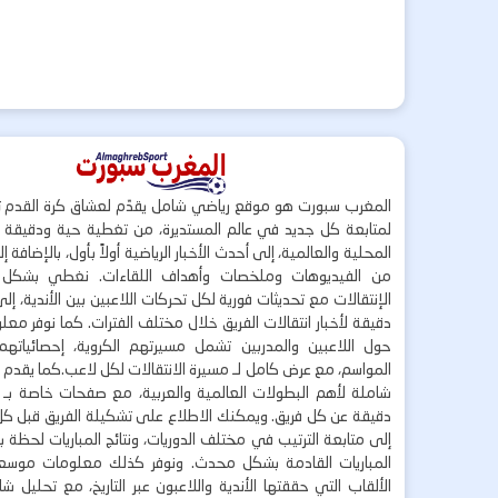
المغرب سبورت هو موقع رياضي شامل يقدّم لعشاق كرة القدم ت
لمتابعة كل جديد في عالم المستديرة، من تغطية حية ودقيقة لأ
المحلية والعالمية، إلى أحدث الأخبار الرياضية أولاً بأول، بالإضافة 
من الفيديوهات وملخصات وأهداف اللقاءات. نغطي بشكل
الإنتقالات مع تحديثات فورية لكل تحركات اللاعبين بين الأندية، إل
دقيقة لأخبار انتقالات الفريق خلال مختلف الفترات. كما نوفر مع
حول اللاعبين والمدربين تشمل مسيرتهم الكروية، إحصائياتهم،
المواسم، مع عرض كامل لـ مسيرة الانتقالات لكل لاعب.كما يقدم
شاملة لأهم البطولات العالمية والعربية، مع صفحات خاصة بـ ال
دقيقة عن كل فريق. ويمكنك الاطلاع على تشكيلة الفريق قبل كل 
إلى متابعة الترتيب في مختلف الدوريات، ونتائج المباريات لحظة
المباريات القادمة بشكل محدث. ونوفر كذلك معلومات موسع
الألقاب التي حققتها الأندية واللاعبون عبر التاريخ، مع تحليل 