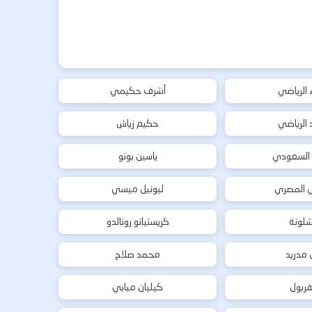
ء الرياضي
أشرف حكيمي
د الرياضي
حكيم زياش
 السعودي
ياسين بونو
ي المصري
ليونيل ميسي
شلونة
كريستيانو رونالدو
ل مدريد
محمد صلاح
فربول
كيليان مبابي