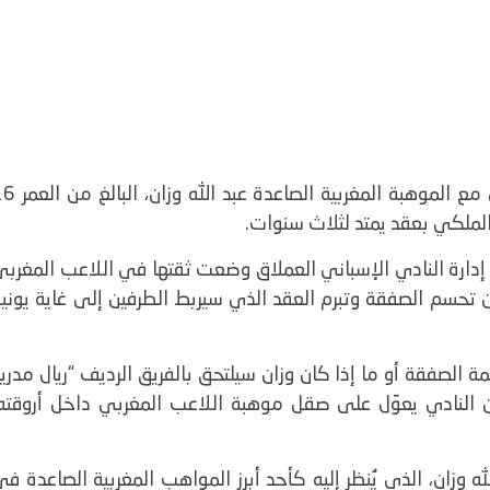
توصل نادي ريال مدريد الإسباني إلى اتفاق نهائي مع الموهبة المغربية الصا
ملكي بعقد يمتد لثلاث سنوات.
 إدارة النادي الإسباني العملاق وضعت ثقتها في اللاعب المغرب
 تحسم الصفقة وتبرم العقد الذي سيربط الطرفين إلى غاية يونيو
الصفقة أو ما إذا كان وزان سيلتحق بالفريق الرديف “ريال مدري
بأن النادي يعوّل على صقل موهبة اللاعب المغربي داخل أروقته،
زان، الذي يُنظر إليه كأحد أبرز المواهب المغربية الصاعدة في