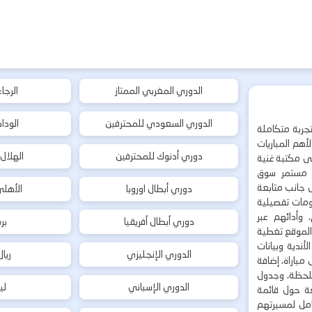
الدوري المغربي الممتاز
الرجا
الدوري السعودي للمحترفين
الودا
جربة متكاملة
هم المباريات
دوري أدنوك للمحترفين
الهلال
إلى مكتبة غنية
 مستمر سوق
ى جانب متابعة
دوري أبطال اوروبا
الأهل
لومات تفصيلية
 وأدائهم عبر
دوري أبطال أفريقيا
بر
 الموقع تغطية
أندية وبيانات
الدوري الإنجليزي
ريا
مباراة، إضافة
 بلحظة، وجدول
الدوري الإسباني
لي
ة حول قائمة
شامل لمسيرتهم