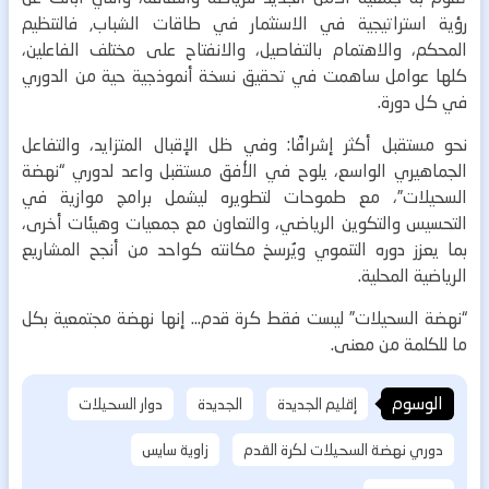
رؤية استراتيجية في الاستثمار في طاقات الشباب, فالتنظيم
المحكم، والاهتمام بالتفاصيل، والانفتاح على مختلف الفاعلين،
كلها عوامل ساهمت في تحقيق نسخة أنموذجية حية من الدوري
في كل دورة.
نحو مستقبل أكثر إشراقًا:
وفي ظل الإقبال المتزايد، والتفاعل
الجماهيري الواسع، يلوح في الأفق مستقبل واعد لدوري “نهضة
السحيلات”، مع طموحات لتطويره ليشمل برامج موازية في
التحسيس والتكوين الرياضي، والتعاون مع جمعيات وهيئات أخرى،
بما يعزز دوره التنموي ويُرسخ مكانته كواحد من أنجح المشاريع
الرياضية المحلية.
“نهضة السحيلات” ليست فقط كرة قدم… إنها نهضة مجتمعية بكل
ما للكلمة من معنى.
الوسوم
إقليم الجديدة
الجديدة
دوار السحيلات
دوري نهضة السحيلات لكرة القدم
زاوية سايس