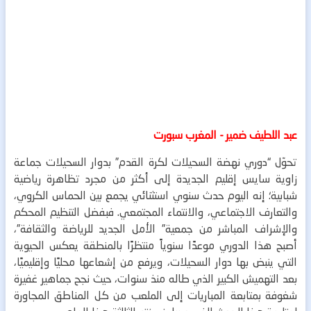
عبد اللطيف ضمير - المغرب سبورت
تحوّل “دوري نهضة السحيلات لكرة القدم” بدوار السحيلات جماعة
زاوية سايس إقليم الجديدة إلى أكثر من مجرد تظاهرة رياضية
شبابية؛ إنه اليوم حدث سنوي استثنائي يجمع بين الحماس الكروي،
والتعارف الاجتماعي، والانتماء المجتمعي.
فبفضل التنظيم المحكم
والإشراف المباشر من جمعية” الأمل الجديد للرياضة والثقافة”،
أصبح هذا الدوري موعدًا سنوياً منتظرًا بالمنطقة يعكس الحيوية
التي ينبض بها دوار السحيلات، ويرفع من إشعاعها محليًا وإقليميًا،
بعد التهميش الكبير الذي طاله منذ سنوات، حيث نجح جماهير غفيرة
شغوفة بمتابعة المباريات إلى الملعب من كل المناطق المجاورة