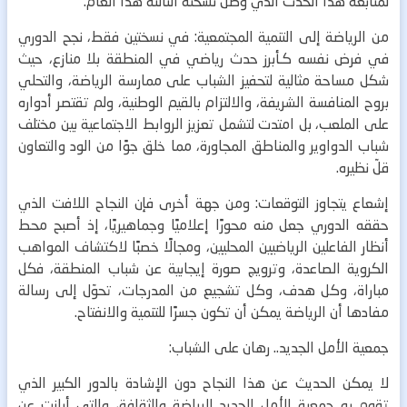
لمتابعة هذا الحدث الذي وصل نسخته الثالثة هذا العام.
من الرياضة إلى التنمية المجتمعية:
في نسختين فقط، نجح الدوري
في فرض نفسه كـأبرز حدث رياضي في المنطقة بلا منازع، حيث
شكل مساحة مثالية لتحفيز الشباب على ممارسة الرياضة، والتحلي
بروح المنافسة الشريفة، والالتزام بالقيم الوطنية، ولم تقتصر أدواره
على الملعب، بل امتدت لتشمل تعزيز الروابط الاجتماعية بين مختلف
شباب الدواوير والمناطق المجاورة، مما خلق جوًا من الود والتعاون
قلّ نظيره.
إشعاع يتجاوز التوقعات:
ومن جهة أخرى فإن النجاح اللافت الذي
حققه الدوري جعل منه محورًا إعلاميًا وجماهيريًا، إذ أصبح محط
أنظار الفاعلين الرياضيين المحليين، ومجالًا خصبًا لاكتشاف المواهب
الكروية الصاعدة، وترويج صورة إيجابية عن شباب المنطقة، فكل
مباراة، وكل هدف، وكل تشجيع من المدرجات، تحوّل إلى رسالة
مفادها أن الرياضة يمكن أن تكون جسرًا للتنمية والانفتاح.
جمعية الأمل الجديد.. رهان على الشباب:
لا يمكن الحديث عن هذا النجاح دون الإشادة بالدور الكبير الذي
تقوم به جمعية الأمل الجديد للرياضة والثقافة، والتي أبانت عن