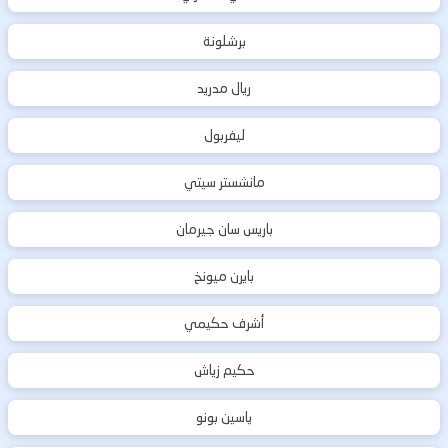
برشلونة
ريال مدريد
ليفربول
مانشستر سيتي
باريس سان جيرمان
بايرن ميونخ
أشرف حكيمي
حكيم زياش
ياسين بونو