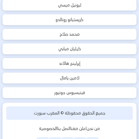
ليونيل ميسي
كريستيانو رونالدو
محمد صلاح
كيليان مبابي
إيرلينج هالاند
لامين يامال
فينيسيوس جونيور
جميع الحقوق محفوظة ©
المغرب سبورت
من نحن
اعلن معنا
اتصل بنا
الخصوصية