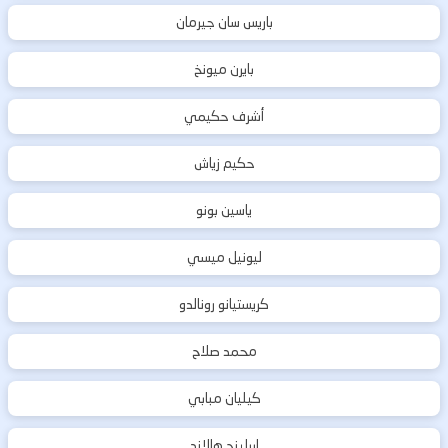
باريس سان جيرمان
بايرن ميونخ
أشرف حكيمي
حكيم زياش
ياسين بونو
ليونيل ميسي
كريستيانو رونالدو
محمد صلاح
كيليان مبابي
إيرلينج هالاند