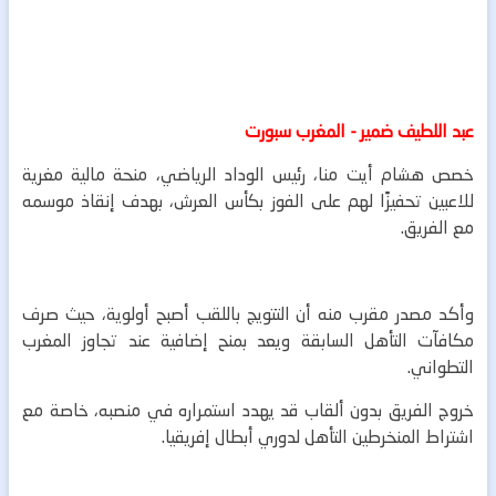
عبد اللطيف ضمير - المغرب سبورت
خصص هشام أيت منا، رئيس الوداد الرياضي، منحة مالية مغرية
للاعبين تحفيزًا لهم على الفوز بكأس العرش، بهدف إنقاذ موسمه
مع الفريق.
وأكد مصدر مقرب منه أن التتويج باللقب أصبح أولوية، حيث صرف
مكافآت التأهل السابقة ويعد بمنح إضافية عند تجاوز المغرب
التطواني.
خروج الفريق بدون ألقاب قد يهدد استمراره في منصبه، خاصة مع
اشتراط المنخرطين التأهل لدوري أبطال إفريقيا.