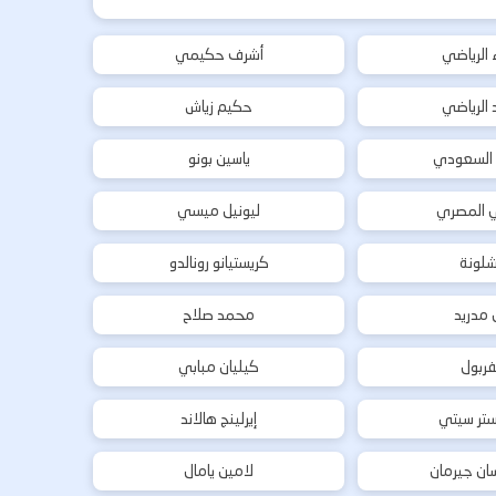
ء الرياضي
أشرف حكيمي
د الرياضي
حكيم زياش
 السعودي
ياسين بونو
ي المصري
ليونيل ميسي
شلونة
كريستيانو رونالدو
ل مدريد
محمد صلاح
فربول
كيليان مبابي
تر سيتي
إيرلينج هالاند
ان جيرمان
لامين يامال