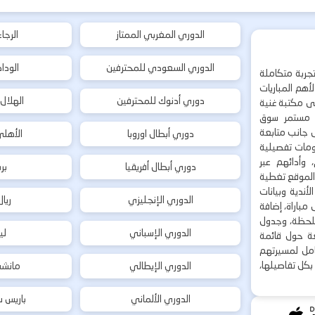
الدوري المغربي الممتاز
الرجا
الدوري السعودي للمحترفين
الودا
جربة متكاملة
هم المباريات
دوري أدنوك للمحترفين
الهلال
إلى مكتبة غنية
 مستمر سوق
ى جانب متابعة
دوري أبطال اوروبا
الأهل
لومات تفصيلية
 وأدائهم عبر
دوري أبطال أفريقيا
بر
 الموقع تغطية
أندية وبيانات
الدوري الإنجليزي
ريا
مباراة، إضافة
 بلحظة، وجدول
الدوري الإسباني
لي
ة حول قائمة
شامل لمسيرتهم
بكل تفاصيلها،
الدوري الإيطالي
مانشس
الدوري الألماني
باريس س