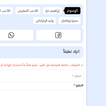
الوسوم
إبراهيم دياز
اللاعب المغربي
اللاعب ا
حمزة إيغامان
وليد الركراكي
اترك تعليقاً
⚠️ التعليقات خاضعة للمراجعة قبل النشر — يُمنع منعاً باتاً استخدام الروابط أو 
التعليق
*