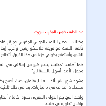
عبد اللطيف ضمير - المغرب سبورت
وكالات :
حصل اللاعب الدولي المغربي حمزة إيغامان
تألقه اللافت مع فريقه غلاسكو رينجرز.
وأعرب إيغام
الشهر، وأستمتع بكوني جزءا من هذا الفريق. أتطلع 
كما أضاف: “حظيت بدعم كبير من زملائي في الفري
وجعل الأمور أسهل بالنسبة لي”.
وشهد شهر يناير تألقا لافتا لإيغامان، حيث أصبح 
مسجلًا 5 أهداف في 6 مباريات، بما في ذلك ثلاثية في مرمى هيبرنيان.
ولفت المهاجم الدولي المغربي حمزة إكامان أنظار ال
يراقبان تطوره عن كثب.