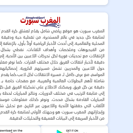
المغرب سبورت هو موقع رياضي شامل يقدّم لعشاق كرة القدم ت
لمتابعة كل جديد في عالم المستديرة، من تغطية حية ودقيقة لأ
المحلية والعالمية، إلى أحدث الأخبار الرياضية أولاً بأول، بالإضافة 
من الفيديوهات وملخصات وأهداف اللقاءات. نغطي بشكل
الإنتقالات مع تحديثات فورية لكل تحركات اللاعبين بين الأندية، إل
دقيقة لأخبار انتقالات الفريق خلال مختلف الفترات. كما نوفر مع
حول اللاعبين والمدربين تشمل مسيرتهم الكروية، إحصائياتهم،
المواسم، مع عرض كامل لـ مسيرة الانتقالات لكل لاعب.كما يقدم
شاملة لأهم البطولات العالمية والعربية، مع صفحات خاصة بـ ال
دقيقة عن كل فريق. ويمكنك الاطلاع على تشكيلة الفريق قبل كل 
إلى متابعة الترتيب في مختلف الدوريات، ونتائج المباريات لحظة
المباريات القادمة بشكل محدث. ونوفر كذلك معلومات موسع
الألقاب التي حققتها الأندية واللاعبون عبر التاريخ، مع تحليل 
وإنجازاتهم. المغرب سبورت هو وجهتك الأولى لمتابعة كرة القدم 
من الأخبار السريعة إلى البيانات العميقة والتحليلات الدقيقة.