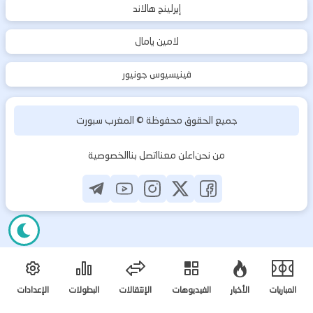
إيرلينج هالاند
لامين يامال
فينيسيوس جونيور
جميع الحقوق محفوظة ©
المغرب سبورت
من نحن
اعلن معنا
اتصل بنا
الخصوصية
المباريات
الأخبار
الفيديوهات
الإنتقالات
البطولات
الإعدادات